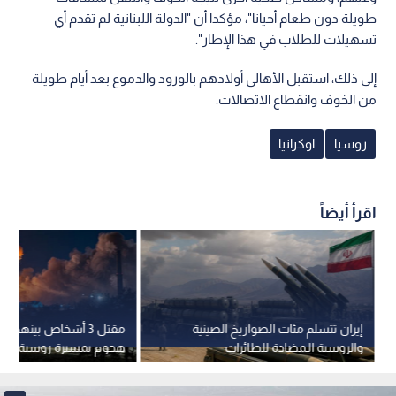
طويلة دون طعام أحيانا"، مؤكدا أن "الدولة اللبنانية لم تقدم أي
تسهيلات للطلاب في هذا الإطار".
إلى ذلك، استقبل الأهالي أولادهم بالورود والدموع بعد أيام طويلة
من الخوف وانقطاع الاتصالات.
روسيا
اوكرانيا
اقرأ أيضاً
إيران تتسلم مئات الصواريخ الصينية
مقتل 3 أشخاص بينهم
والروسية الـمضادة للطائرات
هجوم بمسيرة روسية عقب
هزت كييف