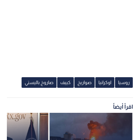
روسيا
اوكرانيا
صواريخ
كييف
صاروخ باليستي
اقرأ أيضاً