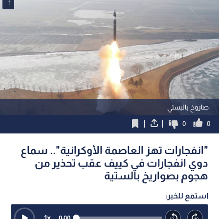
1
صاروخ باليستي
0
0
"انفجارات تهز العاصمة الأوكرانية".. سماع
دوي انفجارات في كييف عقب تحذير من
هجوم بصواريخ بالستية
استمع للخبر:
1
x
0:00