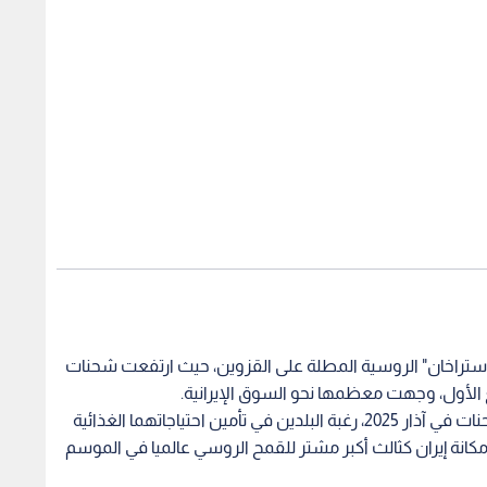
أستراخان" الروسية المطلة على القزوين، حيث ارتفعت شحنات
ويعكس هذا الارتفاع الكبير، مقارنة بشبه انعدام الشحنات في آذار 2025، رغبة البلدين في تأمين احتياجاتهما الغذائية
مكانة إيران كثالث أكبر مشتر للقمح الروسي عالميا في الموسم