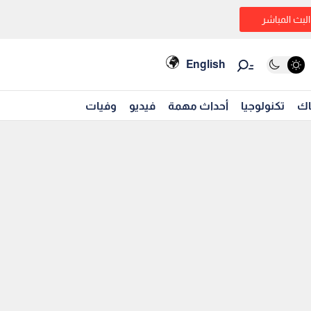
البث المباشر
English
اك
تكنولوجيا
أحداث مهمة
فيديو
وفيات