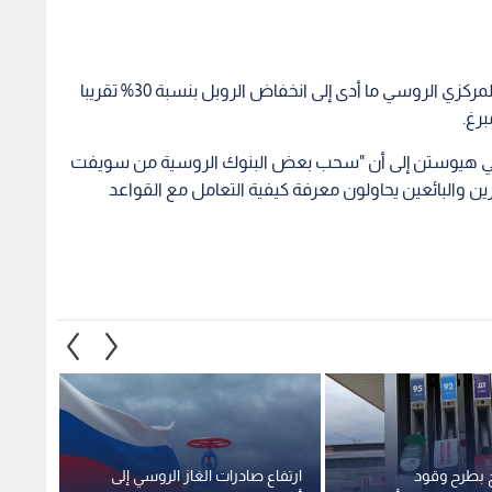
كذلك حظر الاتحاد الأوروبي كل التعاملات مع البنك المركزي الروسي ما أدى إلى انخفاض الروبل بنسبة 30% تقريبا
برغ.
 في هيوستن إلى أن "سحب بعض البنوك الروسية من سويفت
ن والبائعين يحاولون معرفة كيفية التعامل مع القواعد
 بطرح وقود
ارتفاع صادرات الغاز الروسي إلى
مصر تع