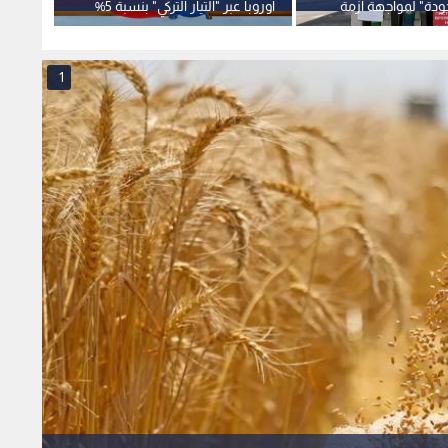
دة" لمواجهة أزمة
أوروبا عبر "التيار التركي" بنسبة 5%
عالمي 
ت الحادة
بالتعا
1