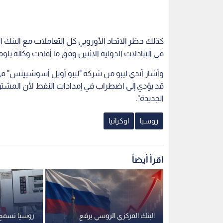
في التبادلات الدولية الاثنين وفق ما أفادت وكالة بلوم
وأشار آندي ليبو من شركة "ليبو أويل أسوشييتس"
قد يؤدي إلى اضطراب في إمدادات النفط لأن المشتري
الجديدة".
روسيا
اوكرانيا
اقرأ أيضاً
صمة
البنك المركزي الروسي يرفع
روسيا تسمح