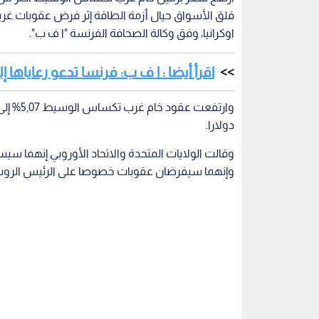
قلق الأسواق حيال أزمة الطاقة إثر فرض عقوبات غر
اوكرانيا، وفق وكالة الصحافة الفرنسة "ا ف ب".
اقرأ أيضا : ا ف ب: فرنسا تدعو رعاياها إ
دولارا.
وقالت الولايات المتحدة والاتحاد الأوروبي إنهما
وإنهما سيفرضان عقوبات خصوصا على الرئيس الروسي 