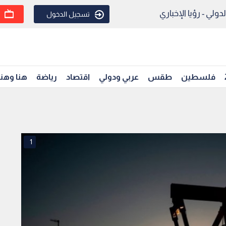
ولي - رؤيا الإخباري
تسجيل الدخول
فلسطين
طقس
عربي ودولي
اقتصاد
رياضة
هنا وهن
1