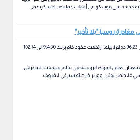
بية جديدة على موسكو في أعقاب عمليتها العسكرية في
لى مغادرة روسيا "بلا تأخير"
وارتفعت عقود خام غرب تكساس الوسيط 5,07% إلى 96.23 دولارا، بينما ارتفعت عقود خام برنت 4,30% إلى 102.14
 سيستبعدان بعض البنوك الروسية من نظام سويفت المصرفي،
فلاديمير بوتين ووزير خارجيته سيرغي لافروف.