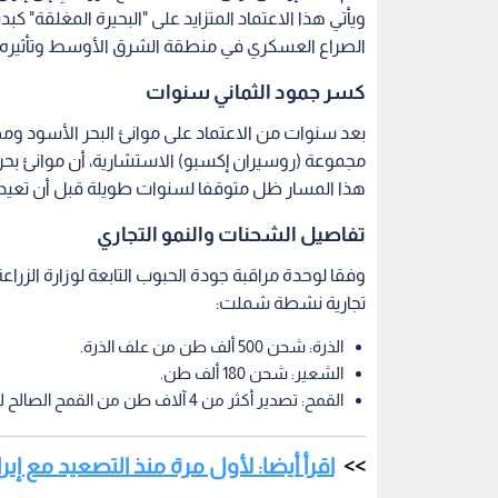
ويأتي هذا الاعتماد المتزايد على "البحيرة المغلقة" 
الصراع العسكري في منطقة الشرق الأوسط وتأثيره ع
كسر جمود الثماني سنوات
بعد سنوات من الاعتماد على موانئ البحر الأسود و
مجموعة (روسيران إكسبو) الاستشارية، أن موانئ بح
هذا المسار ظل متوقفا لسنوات طويلة قبل أن تعيد ا
تفاصيل الشحنات والنمو التجاري
وفقا لوحدة مراقبة جودة الحبوب التابعة لوزارة الزرا
تجارية نشطة شملت:
الذرة: شحن 500 ألف طن من علف الذرة.
الشعير: شحن 180 ألف طن.
القمح: تصدير أكثر من 4 آلاف طن من القمح الصالح للأكل، كبداية لتدفق هذا المحصول عبر الممر الجديد.
اقرأ أيضا: لأول مرة منذ التصعيد مع إيرا