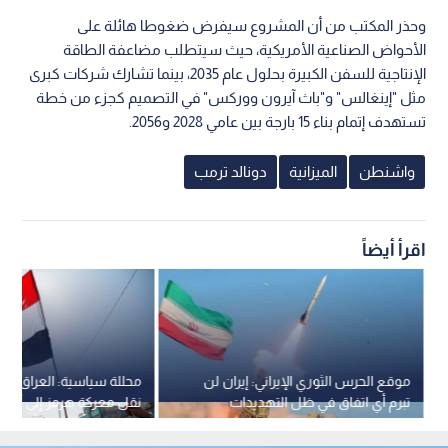
وحذر المكتب من أن المشروع سيفرض ضغوطا هائلة على
الأحواض الصناعية الأمريكية، حيث سيتطلب مضاعفة الطاقة
الإنتاجية للسفن الكبيرة بحلول عام 2035، بينما تشارك شركات كبرى
مثل "إينغالس" و"باث آيرون ووركس" في التصميم كجزء من خطة
تستهدف إتمام بناء 15 بارجة بين عامي 2028 و2056.
واشنطن
الميزانية
دونالد ترمب
اقرأ أيضاً
موقع الحرس الثوري الإيراني: إيران لن
محللة سياسية: العراق يس
تبرم أي اتفاق في ظل التهديدات
نقل معركة هرمز إلى أراضي
الأمريكية
السلاح بدأ بوصفة أمريكية