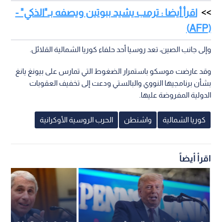
اقرأ أيضا : ترمب يشيد ببوتين ويصفه بـ"الذكي" -
(AFP)
وإلى جانب الصين، تعد روسيا أحد حلفاء كوريا الشمالية القلائل.
وقد عارضت موسكو باستمرار الضغوط التي تمارس على بيونغ يانغ
بشأن برنامجيها النووي والبالستي ودعت إلى تخفيف العقوبات
الدولية المفروضة عليها.
كوريا الشمالية
واشنطن
الحرب الروسية الأوكرانية
اقرأ أيضاً