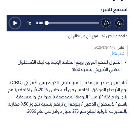
استمع للخبر:
1
x
0:00
ملاحظة: النص المسموع ناتج عن نظام آلي
نشر :
14:47 2026/8/6
|
عربي دولي
التحول للدفع النووي يرفع التكلفة الإجمالية لبناء الأسطول
الذهبي الأمريكي بنسبة 50%.
أفاد تقرير صادر عن مكتب الميزانية في الكونغرس الأمريكي (CBO)،
يوم الأربعاء الموافق للخامس من أغسطس 2026، بأن تكلفة برنامج
بناء بوارج فئة "ترامب" النووية المموجهة بالصواريخ، والمعروفة
باسم "الأسطول الذهبي"، يتوقع أن ترتفع بنسبة تتجاوز 50% مقارنة
بالتقديرات الأولية لتبلغ نحو 275 مليار دولار حتى عام 2056.