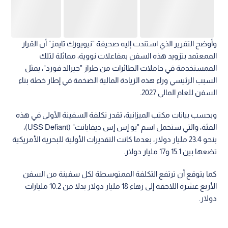
وأوضح التقرير الذي استندت إليه صحيفة "نيويورك تايمز" أن القرار
الممعتمد بتزويد هذه السفن بمفاعلات نووية، مماثلة لتلك
الممستخدمة في حاملات الطائرات من طراز "جيرالد فورد"، يمثل
السبب الرئيسي وراء هذه الزيادة المالية الضخمة في إطار خطة بناء
السفن للعام المالي 2027.
وبحسب بيانات مكتب الميزانية، تقدر تكلفة السفينة الأولى في هذه
الفئة، والتي ستحمل اسم "يو إس إس ديفايانت" (USS Defiant)،
بنحو 23.4 مليار دولار، بعدما كانت التقديرات الأولية للبحرية الأمريكية
تضعها بين 15.1 و17 مليار دولار.
كما يتوقع أن ترتفع التكلفة الممتوسطة لكل سفينة من السفن
الأربع عشرة اللاحقة إلى زهاء 18 مليار دولار بدلا من 10.2 مليارات
دولار.