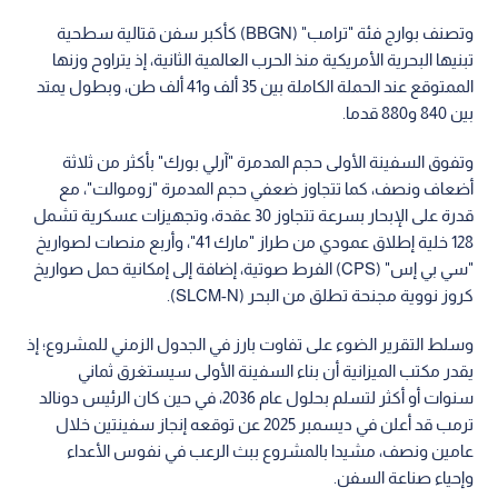
وتصنف بوارج فئة "ترامب" (BBGN) كأكبر سفن قتالية سطحية
تبنيها البحرية الأمريكية منذ الحرب العالمية الثانية، إذ يتراوح وزنها
الممتوقع عند الحملة الكاملة بين 35 ألف و41 ألف طن، وبطول يمتد
بين 840 و880 قدما.
وتفوق السفينة الأولى حجم المدمرة "آرلي بورك" بأكثر من ثلاثة
أضعاف ونصف، كما تتجاوز ضعفي حجم المدمرة "زوموالت"، مع
قدرة على الإبحار بسرعة تتجاوز 30 عقدة، وتجهيزات عسكرية تشمل
128 خلية إطلاق عمودي من طراز "مارك 41"، وأربع منصات لصواريخ
"سي بي إس" (CPS) الفرط صوتية، إضافة إلى إمكانية حمل صواريخ
كروز نووية مجنحة تطلق من البحر (SLCM-N).
وسلط التقرير الضوء على تفاوت بارز في الجدول الزمني للمشروع؛ إذ
يقدر مكتب الميزانية أن بناء السفينة الأولى سيستغرق ثماني
سنوات أو أكثر لتسلم بحلول عام 2036، في حين كان الرئيس دونالد
ترمب قد أعلن في ديسمبر 2025 عن توقعه إنجاز سفينتين خلال
عامين ونصف، مشيدا بالمشروع ببث الرعب في نفوس الأعداء
وإحياء صناعة السفن.