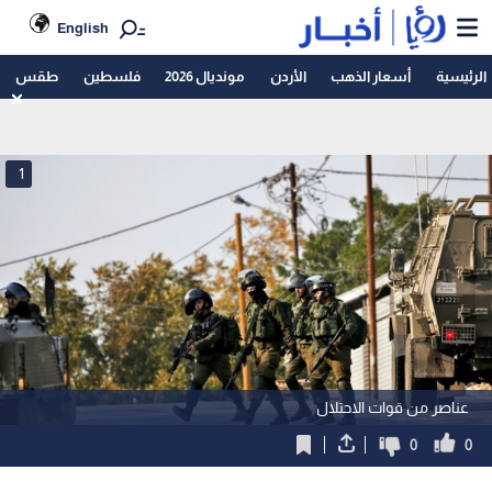
English
الرئيسية
أسعار الذهب
الأردن
مونديال 2026
فلسطين
طقس
1
عناصر من قوات الاحتلال
0
0