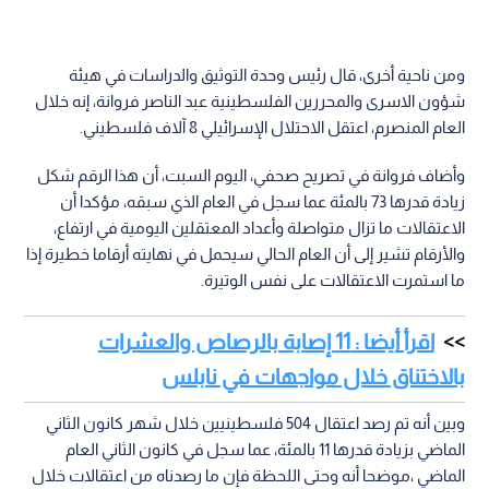
ومن ناحية أخرى، قال رئيس وحدة التوثيق والدراسات في هيئة
شؤون الاسرى والمحررين الفلسطينية عبد الناصر فروانة، إنه خلال
العام المنصرم، اعتقل الاحتلال الإسرائيلي 8 آلاف فلسطيني.
وأضاف فروانة في تصريح صحفي، اليوم السبت، أن هذا الرقم شكل
زيادة قدرها 73 بالمئة عما سجل في العام الذي سبقه، مؤكدا أن
الاعتقالات ما تزال متواصلة وأعداد المعتقلين اليومية في ارتفاع،
والأرقام تشير إلى أن العام الحالي سيحمل في نهايته أرقاما خطيرة إذا
ما استمرت الاعتقالات على نفس الوتيرة.
اقرأ أيضا : 11 إصابة بالرصاص والعشرات
بالاختناق خلال مواجهات في نابلس
وبين أنه تم رصد اعتقال 504 فلسطينيين خلال شهر كانون الثاني
الماضي بزيادة قدرها 11 بالمئة، عما سجل في كانون الثاني العام
الماضي ،موضحا أنه وحتى اللحظة فإن ما رصدناه من اعتقالات خلال