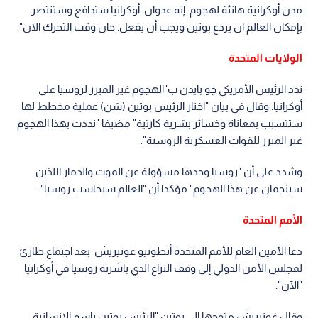
مدن أوكرانية هانئة لهجوم. إنه عدوان. أوكرانيا ستدافع وستنتصر.
بإمكان العالم ان يردع بوتين ويجب أن يفعل. حان وقت التحرك الآن".
الولايات المتحدة
ندد الرئيس الأمريكي جو بايدن ب"الهجوم غير المبرر لروسيا على
أوكرانيا. وقال في بيان "اختار الرئيس بوتين (شن) عملية مخطط لها
ستتسبب بمعاناة وخسائر بشرية كارثية" مضيفا "نددت بهذا الهجوم
غير المبرر للقوات العسكرية الروسية".
وشدد على أن "روسيا وحدها مسؤولة عن الموت والدمار اللذين
سينجمان عن هذا الهجوم" مؤكدا أن "العالم سيحاسب روسيا".
الأمم المتحدة
دعا الأمين العام للأمم المتحدة أنطونيو غوتيريش بعد اجتماع طارئ
لمجلس الأمن الدولي إلى وقف النزاع الذي باشرته روسيا في أوكرانيا
"الآن".
وقال غوتيريش متوجها إلى بوتين "الرئيس بوتين باسم الإنسانية