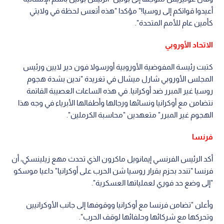
أعيدوا قواتكم إلى روسيا!" مؤكدا "هذه أتعس لحظة في ولايتي
كأمين عام للأمم المتحدة".
الاتحاد الأوروبي
كتبت رئيسة المفوضية الأوروبية أورسولا فون دير لايين ورئيس
المجلس الأوروبي شارل ميشال في تغريدة "ندين بشدة هجوم
روسيا غير المبرر ضد أوكرانيا. في هذه الساعات العصيبة القاتمة
نتضامن مع أوكرانيا ونسائها ورجالها وأطفالها الأبرياء في وجه هذا
الهجوم غير المبرر" متعهدين "محاسبة الكرملين".
فرنسا
أكد الرئيس الفرنسي إيمانويل ماكرون الذي تحدث مهع زيلينسكي، أن
فرنسا "تندد بحزم بقرار روسيا شن الحرب على أوكرانيا" داعيا موسكو
"إلى وضع حد فوري لعملياتها العسكرية".
وأعلن "تضامن فرنسا مع أوكرانيا ووقوفها إلى جانب الأوكرانيين
وتحركها مع شركائها وحلفائها لوقف الحرب".