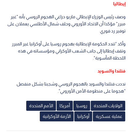
إيطاليا
وصف رئيس الوزراء الإيطالي ماريو دراغي الهجوم الروسي بأنه "غير
مبرر" مؤكدا أن الاتحاد الأوروبي وحلف شمال الأطلسي يعملان على
توفير رد فوري.
وأكد "تندد الحكومة الإيطالية بهجوم روسيا على أوكرانيا غير المبرر
وتقف إيطاليا إلى جانب الشعب الأوكراني ومؤسساته في هذه
اللحظة المأسوية".
فنلندا والسويد
نددت فنلندا والسويد بالهجوم الروسي وشجبتا بشكل منفصل
"هجوما على منظومة الأمن الأوروبي".
الولايات المتحدة
روسيا
أمريكا
الأمم المتحدة
عملية عسكرية
أوكرانيا
الأزمة الأوكرانية