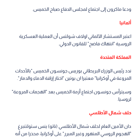
ودعا ماكرون إلى اجتماع لمجلس الدفاع صباح الخميس.
ألمانيا
اعتبر المستشار الآلماني اولاف شولتس أن العملية العسكرية
الروسية "انتهاك فاضح" للقانون الدولي.
المملكة المتحدة
ندد رئيس الوزراء البريطاني بوريس جونسون الخميس "بالأحداث
المروعة في أوكرانيا" معتبرا ان بوتين "اختار إراقة الدماء والدمار".
وسيترأس جونسون اجتماع أزمة الخميس بعد "الهجمات المروعة"
لروسيا.
حلف شمال الأطلسي
دان الأمين العام لحلف شمال الأطلسي (ناتو) ينس ستولتنبرغ
"الهجوم الروسي المتهور وغير المبرر" على أوكرانيا، محذرا من أنه