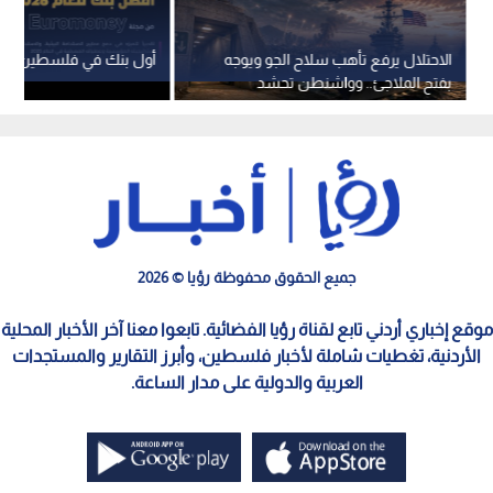
الاحتلال يرفع تأهب سلاح الجو ويوجه
أول بنك في فلسطين يحصد
بفتح الملاجئ.. وواشنطن تحشد
القوات وسط توتر مع إيران
جميع الحقوق محفوظة رؤيا © 2026
موقع إخباري أردني تابع لقناة رؤيا الفضائية. تابعوا معنا آخر الأخبار المحلية
الأردنية، تغطيات شاملة لأخبار فلسطين، وأبرز التقارير والمستجدات
العربية والدولية على مدار الساعة.