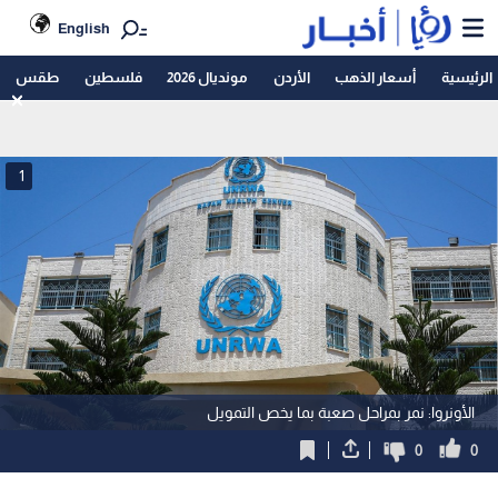
English
الرئيسية
أسعار الذهب
الأردن
مونديال 2026
فلسطين
طقس
1
الأونروا: نمر بمراحل صعبة بما يخص التمويل
0
0