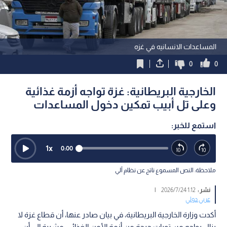
المساعدات الانسانيه في غزه
0
0
الخارجية البريطانية: غزة تواجه أزمة غذائية
وعلى تل أبيب تمكين دخول المساعدات
استمع للخبر:
1
x
0:00
ملاحظة: النص المسموع ناتج عن نظام آلي
نشر :
1:12 2026/7/24
|
عربي دولي
أكدت وزارة الخارجية البريطانية، في بيان صادر عنها، أن قطاع غزة لا
يزال يواجه مستويات حرجة من أزمة الأمن الغذائي، مشيرة إلى أن