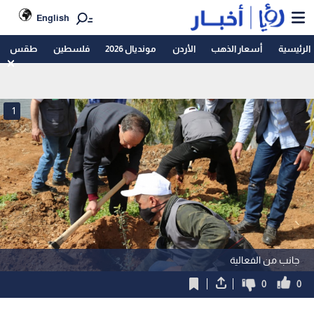
English
الرئيسية
أسعار الذهب
الأردن
مونديال 2026
فلسطين
طقس
1
جانب من الفعالية
0
0