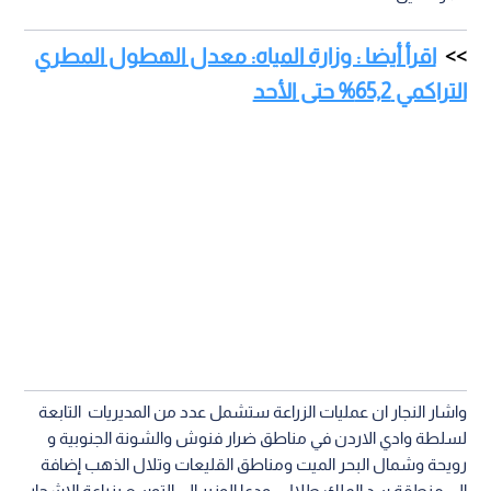
اقرأ أيضا : وزارة المياه: معدل الهطول المطري
التراكمي 65,2% حتى الأحد
واشار النجار ان عمليات الزراعة ستشمل عدد من المديريات التابعة
لسلطة وادي الاردن في مناطق ضرار فنوش والشونة الجنوبية و
رويحة وشمال البحر الميت ومناطق القليعات وتلال الذهب إضافة
إلى منطقة سد الملك طلال ، ودعا الوزير الى التوسع بزراعة الاشجار