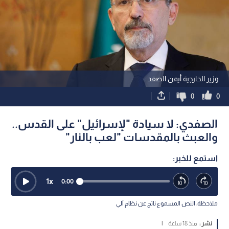
وزير الخارجية أيمن الصفد
0
0
الصفدي: لا سيادة "لإسرائيل" على القدس..
والعبث بالمقدسات "لعب بالنار"
استمع للخبر:
1
x
0:00
ملاحظة: النص المسموع ناتج عن نظام آلي
نشر :
منذ 18 ساعة
|