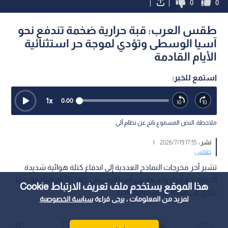
0
0
طقس العرب: قبة حرارية ضخمة تندفع نحو
آسيا الوسطى وتؤدي لموجة حر استثنائية
الأيام القادمة
استمع للخبر:
1
x
0:00
ملاحظة: النص المسموع ناتج عن نظام آلي
نشر :
17:55 2026/7/19
|
طقس
تشير آخر مخرجات النماذج العددية إلى اندفاع كتلة هوائية شديدة
الحرارة نحو أجزاء واسعة من آسيا الوسطى خلال الأيام القادمة، مما
هذا الموقع يستخدم ملف تعريف الارتباط Cookie
يؤدي إلى موجة حر استثنائية نادرة.
لمزيد من المعلومات ، يرجى قراءة
سياسة الخصوصية