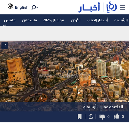
English
الرئيسية
أسعار الذهب
الأردن
مونديال 2026
فلسطين
طقس
1
العاصمة عمان - أرشيفية
0
0