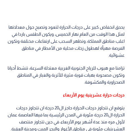
يحدق انخفاض كبير على درجات الحرارة لتعود وتصبح حول معدلاتها
لمثل هذا الوقت من العام نهار الخميس، ويكون الطقس باردا في
اغلب مناطق المملكة، وتظهر السحب على ارتفاعات مختلفة وتكون
الفرصة مهيأة لهطول زخات محلية من الأمطار في مناطق
عشوائية.
تزامنا مع هبوب للرياح الجنوبية الغربية معتدلة السرعة، تنشط أحيانا
وتكون مصحوبة بهبات قوية مثيرة للأتربة والغبار في المناطق
الصحراوية والمكشوفة.
درجات حرارة عشرينية يوم الأربعاء
يتوقع ان تتجاوز درجات الحرارة حاجز ال20 درجة ان تتجاوز درجات
الحرارة ال20 درجة مئوية في المدن الرئيسية بما فيها العاصمة عمان
لأول مره منذ عدة أشهر يوم الأربعاء، في حين تتجاوز منتصف
العشرينيات مئوية في مناطق الأغوار والبحر الميت ومدينة العقبة.