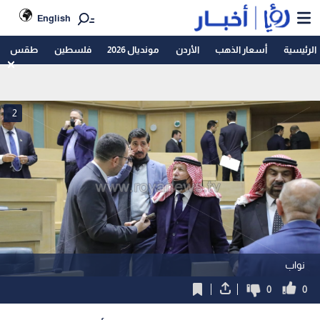
English
الرئيسية
أسعار الذهب
الأردن
مونديال 2026
فلسطين
طقس
2
نواب
0
0