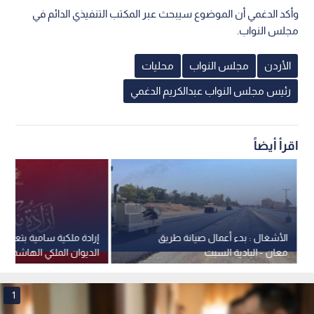
وأكد الدغمي أن الموضوع سيبحث عبر المكتب التنفيذي الدائم في
مجلس النواب.
الأردن
مجلس النواب
محليات
رئيس مجلس النواب عبدالكريم الدغمي
اقرأ أيضاً
الأشغال : بدء أعمال صيانة طريق
إرادة ملكية سامية بتعيين
معان - البادية السبت
الديوان الملكي الهاشمي 
جلالة الملك عضوين في 
القومي
1