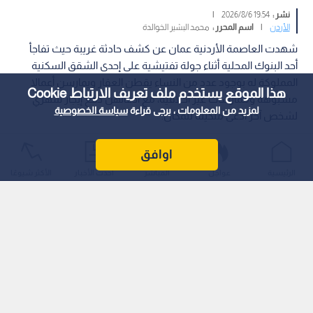
نشر :
19:54 2026/8/6
|
الأردن
|
اسم المحرر :
محمد البشير الخوالدة
شهدت العاصمة الأردنية عمان عن كشف حادثة غريبة حيث تفاجأ
أحد البنوك المحلية أثناء جولة تفتيشية على إحدى الشقق السكنية
المملوكة له بوجود عدد من النساء يقطن العقار ويمارسن أعمالا
هذا الموقع يستخدم ملف تعريف الارتباط Cookie
مشبوهة وممارسات غير أخلاقية، مع ادعائهن دفع إيجار شهري
لمزيد من المعلومات ، يرجى قراءة
سياسة الخصوصية
لشخص آخر ادعى ملكيته للمكان.
اوافق
الرئيسية
عواجل
المباشر
أحدث الأخبار
الأكثر شيوعًا