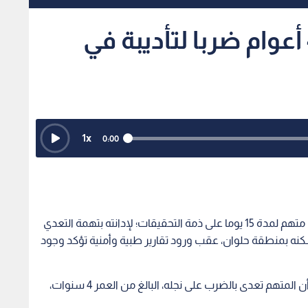
أب يقتل طفله البالغ 4 أعوام ضربا لتأديبة في
1
x
0:00
قضى قاضي المعارضات بمحكمة حلوان بتجديد حبس متهم لمدة 15 يوما على ذمة التحقيقات؛ لإدانته بتهمة التعدي
نه بمنطقة حلوان، عقب ورود تقارير طبية وأمنية تؤكد وجود
وكشفت التحقيقات الأولية التي أجرتها النيابة العامة أن المتهم تعدى بالضرب على نجله، البالغ من العمر 4 سنوات،