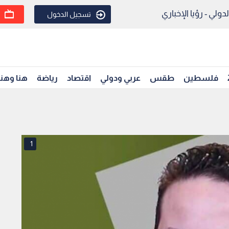
ولي - رؤيا الإخباري
تسجيل الدخول
فلسطين
طقس
عربي ودولي
اقتصاد
رياضة
هنا وهن
1