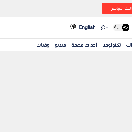
البث المباشر
English
اك
تكنولوجيا
أحداث مهمة
فيديو
وفيات