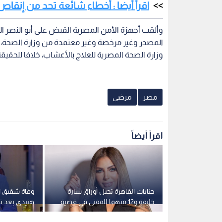
اقرأ أيضا : أخطاء شائعة تحد من إنقاص
وألقت أجهزة الأمن المصرية القبض على أبو النصر ا
المصدر وغير مرخصة وغير معتمدة من وزارة الصحة، و
وزارة الصحة المصرية للعلاج بالأعشاب، خلافا للحقيقة
مصر
مرضى
اقرأ أيضاً
أروقة
جنايات القاهرة تحيل أوراق سارة
وفاة شقيق ا
لكاملة لسقوط
خليفة و12 متهما للمفتي في قضية
هنيدي بعد ت
ي مصر
المخدرات الكبرى