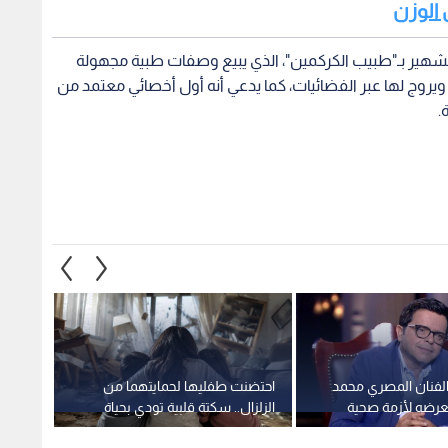
 الوزن
لشهير بـ"طبيب الكركمين"، الذي يبيع وصفات طبية مجهولة
يروج لها عبر الفضائيات، كما يدعي أنه أول أخصائي معتمد من
.
لفنان المصري محمد
احتضنت طفليها لحمايتهما من
القبض
عرضه لأزمة صحية
الزلزال.. سكتة قلبية تودي بحياة
ومدير 
سيدة في مصر