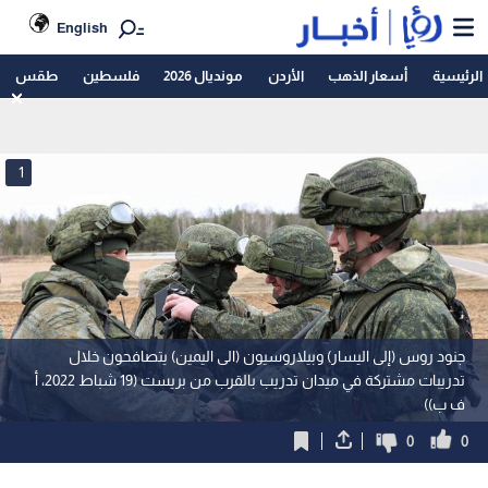
English
الرئيسية
أسعار الذهب
الأردن
مونديال 2026
فلسطين
طقس
1
جنود روس (إلى اليسار) وبيلاروسيون (الى اليمين) يتصافحون خلال
تدريبات مشتركة في ميدان تدريب بالقرب من بريست (19 شباط 2022، أ
ف ب))
0
0