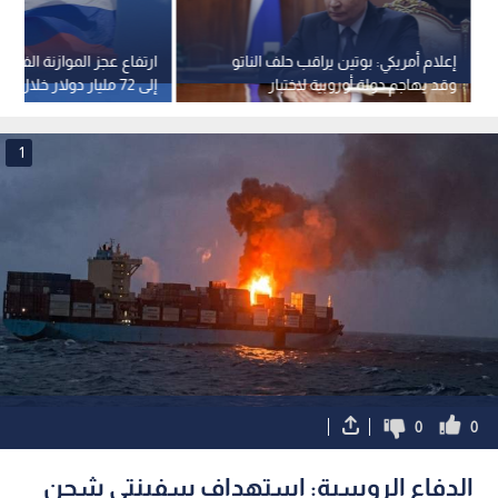
إعلام أمريكي: بوتين يراقب حلف الناتو
ارتفاع عجز الموازنة الفيدرا
وقد يهاجم دولة أوروبية لاختبار
إلى 72 مليار دولار خلال 7 أشهر
تماسكه
1
0
0
الدفاع الروسية: استهداف سفينتي شحن