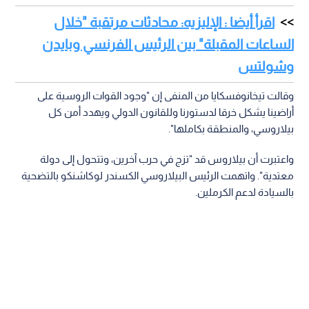
اقرأ أيضا : الإليزيه: محادثات مرتقبة "خلال
الساعات المقبلة" بين الرئيس الفرنسي وبايدن
وشولتس
وقالت تيخانوفسكايا من المنفى إن "وجود القوات الروسية على
أراضينا يشكل خرقا لدستورنا وللقانون الدولي ويهدد أمن كل
بيلاروسي، والمنطقة بكاملها".
واعتبرت أن بيلاروس قد "تزج في حرب آخرين، وتتحول إلى دولة
معتدية". واتهمت الرئيس البيلاروسي الكسندر لوكاشنكو بالتضحية
بالسيادة لدعم الكرملين.