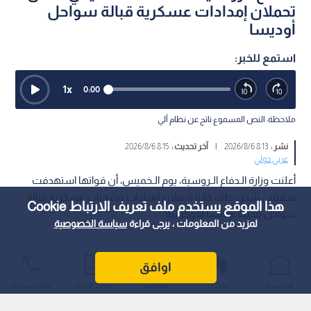
تحملان إمدادات عسكرية قبالة سواحل
أوديسا
استمع للخبر:
1
x
0:00
ملاحظة: النص المسموع ناتج عن نظام آلي
نشر :
8:13 2026/8/6
|
آخر تحديث :
8:15 2026/8/6
عربي دولي
أعلنت وزارة الـدفاع الـروسية، يوم الـخميس، أن قواتها استهدفت
سفينتي شحن جاف كانتا تحملان إمدادات وشحنات عسكرية قبالة
هذا الموقع يستخدم ملف تعريف الارتباط Cookie
سواحل مدينة أوديسا الأوكرانية.
لمزيد من المعلومات ، يرجى قراءة
سياسة الخصوصية
اوافق
الرئيسية
عواجل
المباشر
أحدث الأخبار
الأكثر شيوعًا