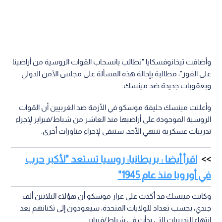
وأضافت تيخانوفسكايا "نطالب بانسحاب القوات الروسية من أراضينا
على الفور"، مطالبة بإحالة هذه المسألة على مجلس الأمن الدولي
وبعقوبات جديدة ضد مينسك.
وأعلنت مينسك حليفة موسكو في الأزمة ضد الغربيين أن القوات
الروسية الموجودة على أراضيها منذ العاشر من شباط/فبراير لإجراء
تدريبات عسكرية تنتهي الأحد، ستبقى لإجراء مناورات أخرى.
اقرأ أيضا : بريطانيا: روسيا تستعد "لأكبر حرب
في أوروبا منذ عام 1945"
وكانت مينسك قد أكدت على غرار موسكو أن هؤلاء الثلاثين ألف
جندي، بحسب تعداد للولايات المتحدة، سيعودون إلى ثكناتهم بعد
انتهاء التدريبات التي بدأت في شباط/فبراير.