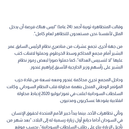
وقالت المتظاهرة ثويبة أحمد (24 عاما) "ليس هناك فرصة أن يدخل
الملل لأنفسنا ،نحن مستعدون للتظاهر لعام كامل".
من جهة أخرى، تجمع عشرات من مناصري نظام الرئيس السابق عمر
البشير أمام مجمع المحاكم وسط الخرطوم، وحملوا لافتات كتب
عليها "لا لتسييس العدالة"، كما حملوا صورا لبعض رموز نظام
البشير على رأسهم وزير الخارجية الأسبق إبراهيم غندور.
وداخل المجمع تجري محاكمة غندور ومعه تسعة من قادة حزب
المؤتمر الوطني المنحل بتهمة محاولة قلب النظام السوداني. وكانت
السلطات السودانية اعلنت في تموز/يوليو 2020 إحباط محاولة
انقلابية يقودها عسكريون ومدنيون.
وتأتي تظاهرات الأحد، بينما يبدأ خبير الأمم المتحدة لحقوق الإنسان
في السودان أداما ديانغ أول زيارة رسمية له إلى البلاد، "بعد شهر من
تأجيل الزيارة بناء على طلب السلطات السودانية"، بحسب موقع