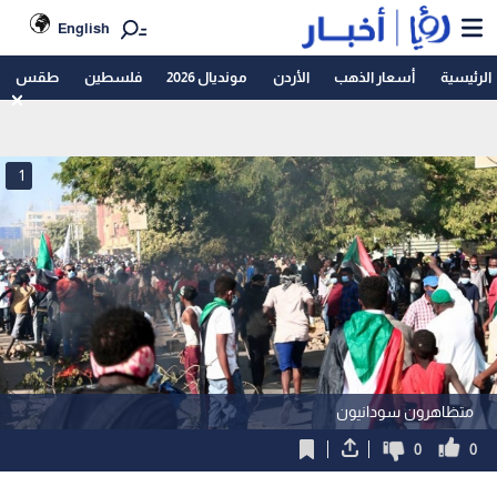
English
الرئيسية
أسعار الذهب
الأردن
مونديال 2026
فلسطين
طقس
1
متظاهرون سودانيون
0
0