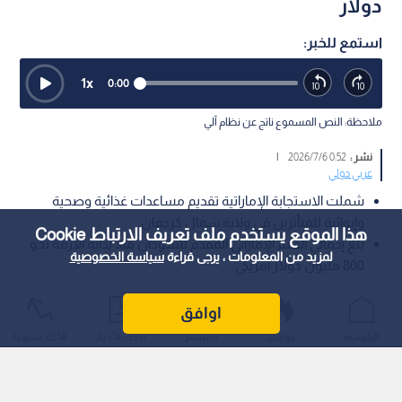
دولار
استمع للخبر:
1
x
0:00
ملاحظة: النص المسموع ناتج عن نظام آلي
نشر :
0:52 2026/7/6
|
عربي دولي
شملت الاستجابة الإماراتية تقديم مساعدات غذائية وصحية
وإيوائية للمتأثرين في ولاية شمال كردفان.
هذا الموقع يستخدم ملف تعريف الارتباط Cookie
بلغ إجمالي الدعم الإماراتي المقدم للسودان منذ بداية الأزمة نحو
لمزيد من المعلومات ، يرجى قراءة
سياسة الخصوصية
800 مليون دولار أمريكي.
أعلنت دولة الإمارات بتوجيهات من الشيخ محمد بن زايد، عن استجابة
اوافق
إنسانية طارئة بقيمة 30 مليون دولار أمريكي لدعم المدنيين المتأثرين
الرئيسية
عواجل
المباشر
أحدث الأخبار
الأكثر شيوعًا
بتدهور الأوضاع في مدينة الأبيض بولاية شمال كردفان في
السودان.