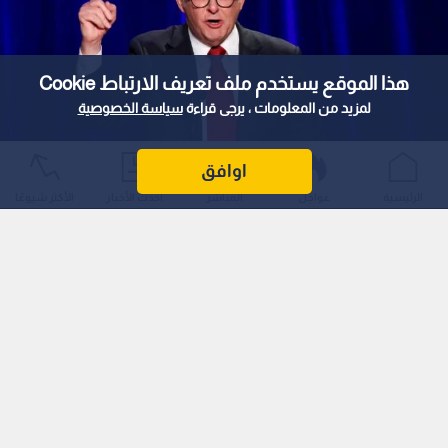
استمع للخبر:
1
x
0:00
هذا الموقع يستخدم ملف تعريف الارتباط Cookie
ملاحظة: النص المسموع ناتج عن نظام آلي
لمزيد من المعلومات ، يرجى قراءة
سياسة الخصوصية
نشر :
9:13 2026/3/5
|
عربي دولي
اوافق
أعلن رئيس الوزراء الأسترالي أنتوني ألبانيزي، يوم الخميس، عن نشر
الرئيسية
عواجل
المباشر
أحدث الأخبار
الأكثر شيوعًا
"تعزيزات عسكرية" في منطقة الشرق الأوسط، وذلك ضمن خطة
طوارئ شاملة للرد على التصعيد المتسارع في المنطقة.