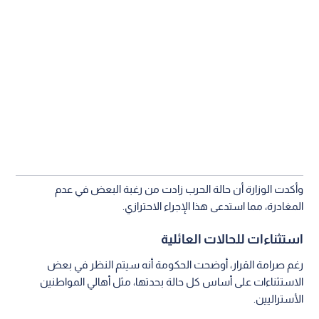
استثناءات للحالات العائلية
رغم صرامة القرار، أوضحت الحكومة أنه سيتم النظر في بعض
الاستثناءات على أساس كل حالة بحدتها، مثل أهالي المواطنين
الأستراليين.
ويذكر أن أستراليا تضم جالية إيرانية كبيرة تتجاوز 85 ألف مقيم، يتركز
معظمهم في مدن سيدني وملبورن، مما يجعل لهذا القرار أبعادا
اجتماعية واسعة.
إيران
الحرب
الشرق الأوسط
أستراليا
اقرأ أيضاً