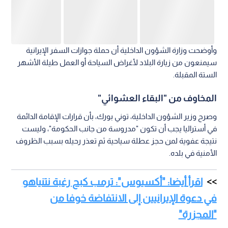
اقرأ أيضا: "أكسيوس": ترمب كبح رغبة نتنياهو
في دعوة الإيرانيين إلى الانتفاضة خوفا من
"المجزرة"
وأكدت الوزارة أن حالة الحرب زادت من رغبة البعض في عدم
المغادرة، مما استدعى هذا الإجراء الاحترازي.