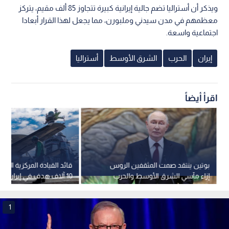
بوتين ينتقد صمت المثقفين الروس
قائد القيادة المركزية الأمر
إزاء مآسي الشرق الأوسط والحرب
على إيران
من سفنها الحربية
1
رئيس الوزراء الأسترالي "أنتوني ألبانيزي"
0
0
أستراليا تدخل "خط النار".. ألبانيزي يعلن
نشر قدرات عسكرية في الشرق الأوسط