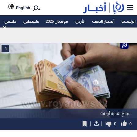
English
الرئيسية
أسعار الذهب
الأردن
مونديال 2026
فلسطين
طقس
1
مبالغ نقدية أردنية
0
0