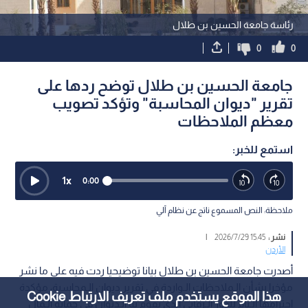
رئاسة جامعة الحسين بن طلال
0
0
جامعة الحسين بن طلال توضح ردها على
تقرير "ديوان المحاسبة" وتؤكد تصويب
معظم الملاحظات
استمع للخبر:
1
x
0:00
ملاحظة: النص المسموع ناتج عن نظام آلي
نشر :
15:45 2026/7/29
|
الأردن
أصدرت جامعة الحسين بن طلال بيانا توضيحيا ردت فيه على ما نشر
مؤخرا بشأن الـملاحظات الـواردة في تقرير ديوان الـمحاسبة، مؤكدة
هذا الموقع يستخدم ملف تعريف الارتباط Cookie
احترامها الـتام للدور الـرقابي الذي يقوم به الـديوان في حماية الـمال