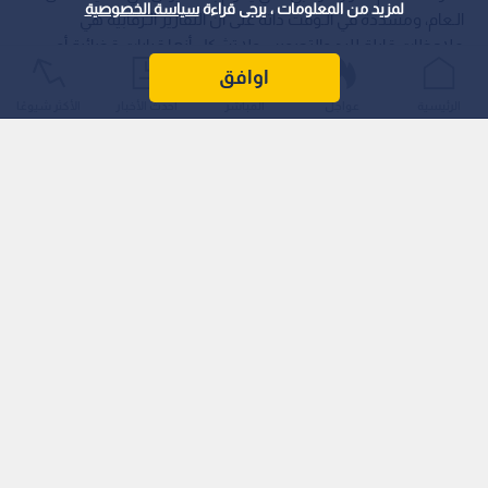
لمزيد من المعلومات ، يرجى قراءة
سياسة الخصوصية
الـعام، ومشددة في الـوقت ذاته على أن التقارير الـرقابية هي
ملاحظات قابلة للرد والتصويب ولا تشكل أنها قرارات قضائية أو
إدارية نهائية.
اوافق
الرئيسية
عواجل
المباشر
أحدث الأخبار
الأكثر شيوعًا
وأوضحت الـجامعة في بيانها الـتفصيلي الـحقائق الـمتعلقة بعدد من
الـبنود، أبرزها:
القيد الافتتاحي (11.8 مليون دينار): بينت الـجامعة أن الـمبلغ