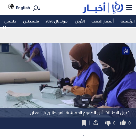
English
الرئيسية
أسعار الذهب
الأردن
مونديال 2026
فلسطين
طقس
1
"غول البطالة".. أبرز الهموم المعيشية للمواطنين في معان
0
0