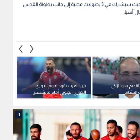
وتنتظر الوحدات مهمات عديدة في الموسم الجديد، حيث سيشارك في 3 بطولات محلية إلى جانب بطولة القدس
ل آسيا.
قديم بادو الزاكي
يزن العرب يقود نجوم الدوري
نادي ق
 النشامى
الكوري الجنوبي أمام مانشستر
الدولي
سيتي
1