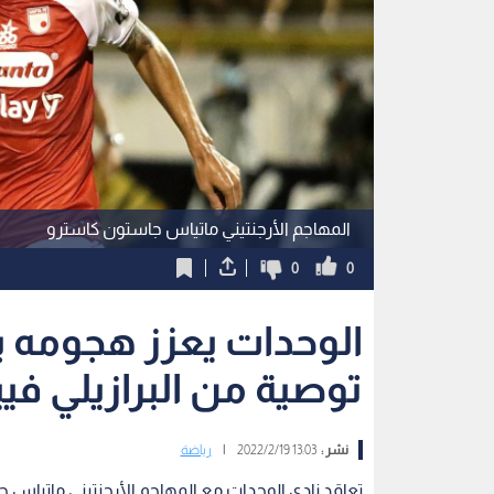
المهاجم الأرجنتيني ماتياس جاستون كاسترو
0
0
الوحدات يعزز هجومه با
توصية من البرازيلي فيي
نشر :
13:03 2022/2/19
|
رياضة