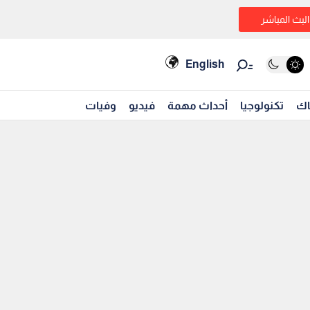
البث المباشر
English
اك
تكنولوجيا
أحداث مهمة
فيديو
وفيات