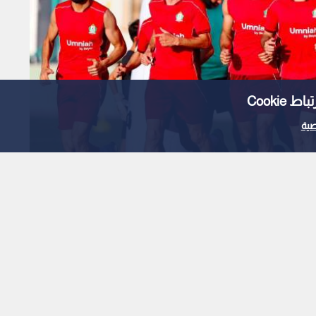
Cooki
ية
ع رديفه وينطلق إلى