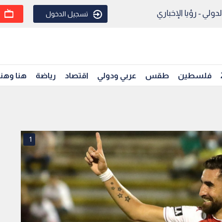
ولي - رؤيا الإخباري
تسجيل الدخول
فلسطين
طقس
عربي ودولي
اقتصاد
رياضة
هنا وهن
1