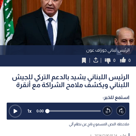
الرئيس لبناني جوزاف عون
0
0
الرئيس اللبناني يشيد بالدعم التركي للجيش
اللبناني ويكشف ملامح الشراكة مع أنقرة
استمع للخبر:
1
x
0:00
ملاحظة: النص المسموع ناتج عن نظام آلي
نشر :
18:24 2026/7/30
|