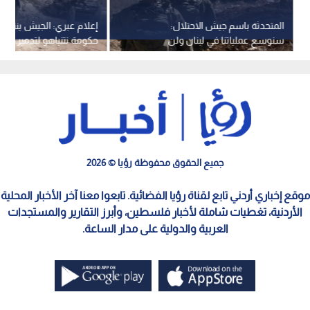
المتحدثة باسم جيش الاحتلال:
إعلام عبري: الجيش ينتظر
سنوسع عملياتنا في لبنان ولن
حكومة نتنياهو لتدمير أنفا
ننسحب قبل ضمان الأمن
جنوب لبنان
جميع الحقوق محفوظة رؤيا © 2026
موقع إخباري أردني تابع لقناة رؤيا الفضائية. تابعوا معنا آخر الأخبار المحلية
الأردنية، تغطيات شاملة لأخبار فلسطين، وأبرز التقارير والمستجدات
العربية والدولية على مدار الساعة.