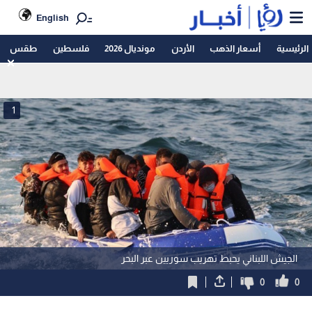
English
الرئيسية
أسعار الذهب
الأردن
مونديال 2026
فلسطين
طقس
1
الجيش اللبناني يحبط تهريب سوريين عبر البحر
0
0