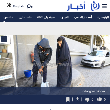
English
الرئيسية
أسعار الذهب
الأردن
مونديال 2026
فلسطين
طقس
1
محطة محروقات
0
0