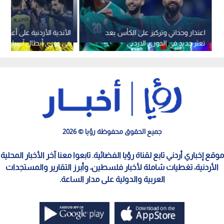
اعتذار وحداتي وتركيز على الكأس بعد
الأندية الأردنية على أعتاب 
تعثر جديد في الدوري الاردني
في دوري أبطال آسيا للنخب
جميع الحقوق محفوظة رؤيا © 2026
موقع إخباري أردني تابع لقناة رؤيا الفضائية. تابعوا معنا آخر الأخبار المحلية
الأردنية، تغطيات شاملة لأخبار فلسطين، وأبرز التقارير والمستجدات
العربية والدولية على مدار الساعة.