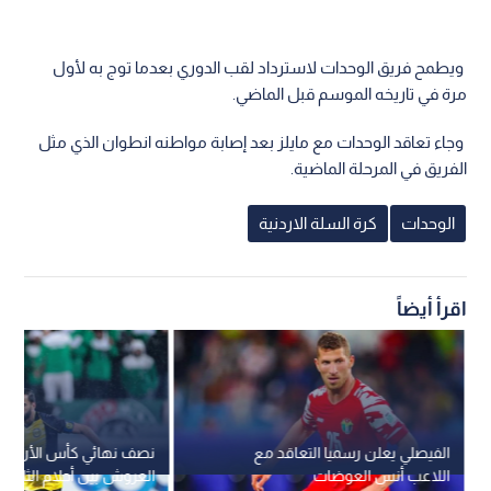
ويطمح فريق الوحدات لاسترداد لقب الدوري بعدما توج به لأول
مرة في تاريخه الموسم قبل الماضي.
وجاء تعاقد الوحدات مع مايلز بعد إصابة مواطنه انطوان الذي مثل
الفريق في المرحلة الماضية.
الوحدات
كرة السلة الاردنية
اقرأ أيضاً
الفيصلي يعلن رسميا التعاقد مع
نصف نهائي كأس الأردن: 
اللاعب أنس العوضات
العروش بين أحلام الثلاثي