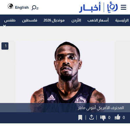
English
الرئيسية
أسعار الذهب
الأردن
مونديال 2026
فلسطين
طقس
1
المحترف الأمريكي أنتوني مايلز
0
0