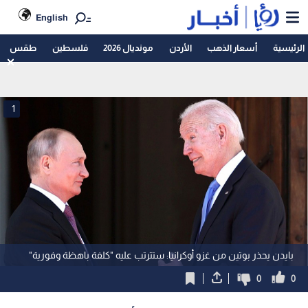
English
الرئيسية
أسعار الذهب
الأردن
مونديال 2026
فلسطين
طقس
1
بايدن يحذر بوتين من غزو أوكرانيا: ستترتب عليه "كلفة باهظة وفورية"
0
0