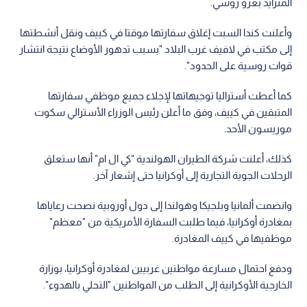
المتزايد بغزو روسي.
وأعلنت كندا السبت إغلاق سفارتها موقتا في كييف ونقل أنشطتها
إلى مكتب في لافيف غرب البلاد "بسبب تدهور الأوضاع نتيجة انتشار
قوات روسية على الحدود".
كما أعطت أستراليا توجيهاتها لإجلاء جميع موظفي سفارتها
المتبقين في كييف، وفق ما أعلن رئيس الوزراء الأسترالي سكوت
موريسون الأحد.
كذلك، أعلنت شركة الطيران الهولندية "كي ال ام" أنها ستعلق
الرحلات الجوية التجارية إلى أوكرانيا حتى إشعار آخر.
وانضمت ألمانيا وبلجيكا وهولندا إلى دول أوروبية نصحت رعاياها
بمغادرة أوكرانيا، فيما طلبت السفارة الأمريكية من "معظم"
موظفيها في كييف المغادرة.
ودفع احتمال مسارعة مواطنين غربيين لمغادرة أوكرانيا، بوزارة
الخارجية الأوكرانية إلى الطلب من المواطنين "التحلي بالهدوء".