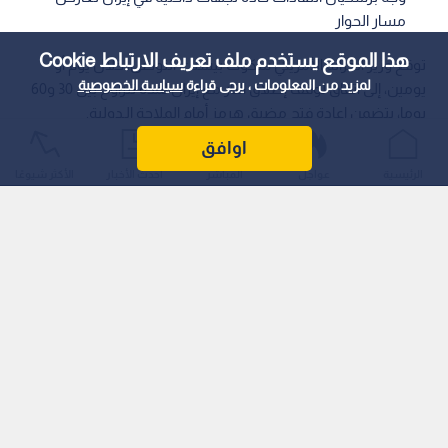
مسار الحوار
هذا الموقع يستخدم ملف تعريف الارتباط Cookie
توقع وزير الخزانة الأمريكي سكوت بيسنت التوصل، خلال يوم أو
لمزيد من المعلومات ، يرجى قراءة
سياسة الخصوصية
يومين، إلى اتفاق لوقف إطلاق النار مع إيران لمدة تتراوح بين 30 و60
يوما، يتضمن إعادة فتح مضيق هرمز أمام الملاحة الـدولية.
اوافق
الرئيسية
عواجل
المباشر
أحدث الأخبار
الأكثر شيوعًا
وأوضح بيسنت أن واشنطن تحكم الخناق الاقتصادي على طهران،
مشيرا إلى أن إيران تواجه تضخما في أسعار الغذاء يتراوح بين 150%