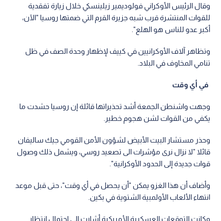
وقال الرئيس الأوكراني فولوديمير زيلينسكي خلال زيارة تفقدية
للقوات المنتشرة قرب شبه جزيرة القرم التي ضمتها روسيا "الآن،
أكبر عدو للناس هو الهلع".
وتظاهر آلاف الأوكرانيين في كييف لإظهار وحدة الصف في ظل
تنامي المخاوف في البلاد.
في أي وقت
وجهت واشنطن الجمعة أشد تحذيراتها قائلة إن روسيا حشدت ما
يكفي من القوات لشن هجوم خطير.
وحذر مستشار البيت الأبيض لشؤون الأمن القومي جيك ساليفان
قائلا "لا نزال نرى مؤشرات الى تصعيد روسي، ويشمل ذلك وصول
قوات جديدة إلى الحدود الأوكرانية".
وأضاف أن هذا الغزو يمكن "أن يحصل في أي وقت"، حتى قبل موعد
انتهاء الألعاب الأولمبية الشتوية في بكين.
وكانت التوقعات العسكرية الأمريكية أشارت إلى احتمال انتظار