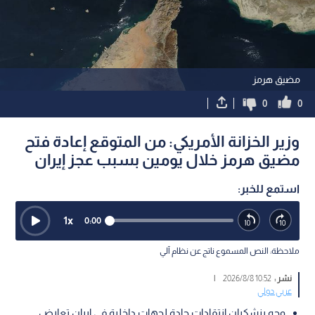
مضيق هرمز
0
0
وزير الخزانة الأمريكي: من المتوقع إعادة فتح
مضيق هرمز خلال يومين بسبب عجز إيران
استمع للخبر:
1
x
0:00
ملاحظة: النص المسموع ناتج عن نظام آلي
نشر :
10:52 2026/8/8
|
عربي دولي
وجه بزشكيان انتقادات حادة لجهات داخلية في إيران تعارض