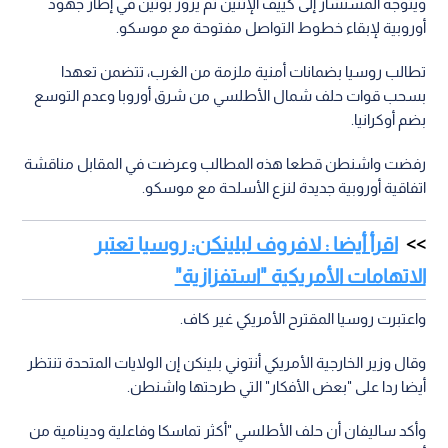
ويتوجه المستشار إلى كييف الإثنين ثم يزور بوتين في إطار جهود
أوروبية لإبقاء خطوط التواصل مفتوحة مع موسكو.
تطالب روسيا بضمانات أمنية ملزمة من الغرب، تتضمن تعهدا
بسحب قوات حلف شمال الأطلسي من شرق أوروبا وعدم التوسع
بضم أوكرانيا.
رفضت واشنطن قطعا هذه المطالب وعرضت في المقابل مناقشة
اتفاقية أوروبية جديدة لنزع الأسلحة مع موسكو.
اقرأ أيضا : لافروف لبلينكن: روسيا تعتبر
الاتهامات الأمريكية "استفزازية"
واعتبرت روسيا المقترح الأمريكي غير كاف.
وقال وزير الخارجية الأمريكي أنتوني بلينكن إن الولايات المتحدة تنتظر
أيضا ردا على "بعض الأفكار" التي طرحتها واشنطن.
وأكد ساليفان أن حلف الأطلسي "أكثر تماسكا وفاعلية ودينامية من