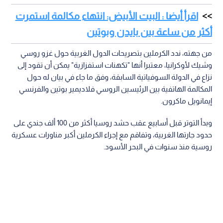
اقرأ أيضا : البيت الأبيض: انتهاء مكالمة استمرت
أكثر من ساعة بين بايدن وبوتين
من جهته، ندد الكرملين بتصريحات الدول الغربية حول غزو روسي
وشيك لأوكرانيا، معتبرا أنها "تكهنات استفزازية" يمكن أن تقود إلى
نزاع في الدولة السوفياتية السابقة، وفق ما جاء في بيان له حول
المكالمة الهاتفية بين الرئيسين الروسي فلاديمير بوتين والفرنسي
إيمانويل ماكرون.
وبدأ التوتر قبل أسابيع عقب حشد روسيا أكثر من 100 ألف جندي على
حدود جارتها الغربية، وتفاقم مع إجراء الكرملين أكبر مناورات عسكرية
روسية منذ سنوات في البحر الأسود.