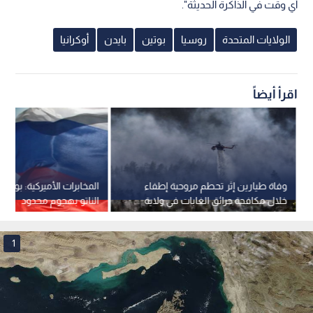
أي وقت في الذاكرة الحديثة".
الولايات المتحدة
روسيا
بوتين
بايدن
أوكرانيا
اقرأ أيضاً
وفاة طيارين إثر تحطم مروحية إطفاء
المخابرات الأميركية: بوتين 
خلال مكافحة حرائق الغابات في ولاية
الناتو بهجوم محدود
يوتا الأمريكية
1