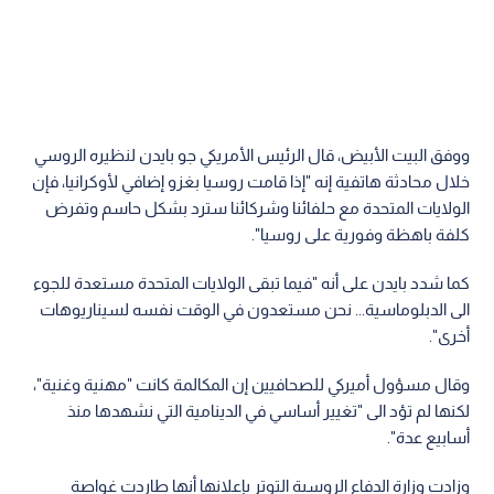
ووفق البيت الأبيض، قال الرئيس الأمريكي جو بايدن لنظيره الروسي
خلال محادثة هاتفية إنه "إذا قامت روسيا بغزو إضافي لأوكرانيا، فإن
الولايات المتحدة مع حلفائنا وشركائنا سترد بشكل حاسم وتفرض
كلفة باهظة وفورية على روسيا".
كما شدد بايدن على أنه "فيما تبقى الولايات المتحدة مستعدة للجوء
الى الدبلوماسية... نحن مستعدون في الوقت نفسه لسيناريوهات
أخرى".
وقال مسؤول أميركي للصحافيين إن المكالمة كانت "مهنية وغنية"،
لكنها لم تؤد الى "تغيير أساسي في الدينامية التي نشهدها منذ
أسابيع عدة".
وزادت وزارة الدفاع الروسية التوتر بإعلانها أنها طاردت غواصة