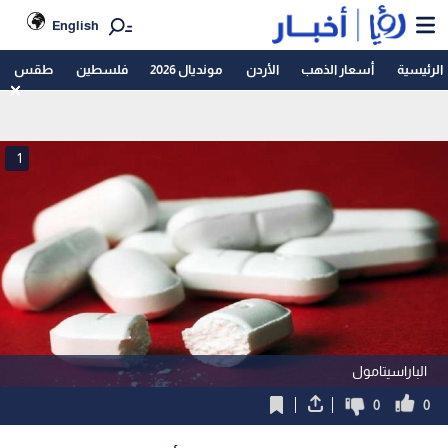
English
الرئيسية
أسعار الذهب
الأردن
مونديال 2026
فلسطين
طقس
1
الباراسيتامول
0
0