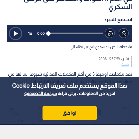
السكري
استمع للخبر:
1
x
0:00
ملاحظة: النص المسموع ناتج عن نظام آلي
نشر :
7:59 2026/1/25
|
صحة
تعد مكملات أوميغا 3 من أكثر المكملات الغذائية شيوعا؛ لما لها من
فوائد محتملة لصحة القلب والدماغ ومقاومة الالتهابات.
هذا الموقع يستخدم ملف تعريف الارتباط Cookie
لمزيد من المعلومات ، يرجى قراءة
سياسة الخصوصية
اوافق
الرئيسية
عواجل
المباشر
أحدث الأخبار
الأكثر شيوعًا