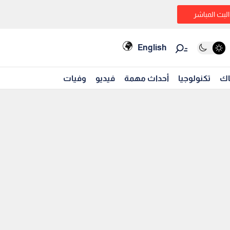
البث المباشر
English
اك
تكنولوجيا
أحداث مهمة
فيديو
وفيات