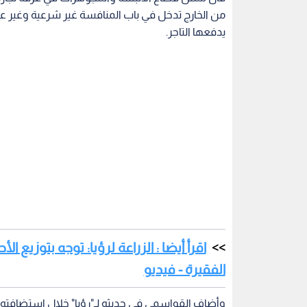
من الخارج تدخل في باب المنافسة غير شرعية وغير عا
يدفعها التاجر.
اقرأ أيضا : الزراعة لرؤيا: توجه بتوزيع
الفقيرة - فيديو
وأضاف القواسمي في حديثه لـ"رؤيا" خلال استضافته ع