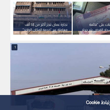
نات على "قائمة
تجارة عمان تنجز أكثر من 58 ألف
القرالة
اد القرض يثير جدلا
معاملة عبر "خدمة المكان الواحد"
العواص
المالية ومسؤولية
بالربع الثاني من 2026
نحققه ب
ن.. فيديو
1
Cooki