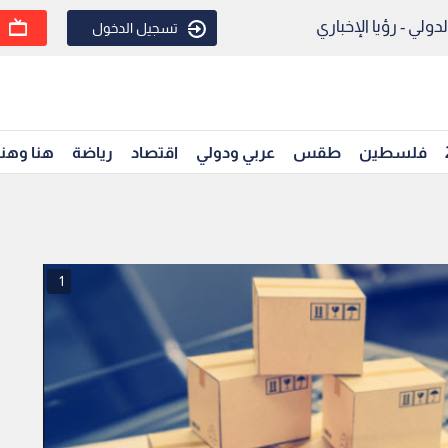
ولي - رؤيا الإخباري
تسجيل الدخول
فلسطين
طقس
عربي ودولي
اقتصاد
رياضة
هنا وهن
1