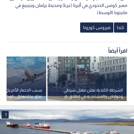
معبر كوتس الحدودي في ألبرتا (غربا) ومحيط برلمان وينيبيغ في
مانيتوبا (الوسط).
كندا
فيروس كورونا
اقرأ أيضاً
الشرطة الكندية تعلن مقتل شرطي
بسبب الحصار الأمريكي.. "إي
ومواطن والمشتبه به في إطلاق نار
تعلق رحلاتها إلى كوبا إلى 
بمونتريال
مسمى
1