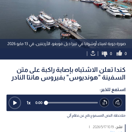
صورة جوية لميناء أوشوايا في تييرا ديل فويغو، الأرجنتين، في 13 مايو 2026
0
0
كندا تعلن الاشتباه بإصابة راكبة على متن
السفينة "هونديوس" بفيروس هانتا النادر
استمع للخبر:
1
x
0:00
ملاحظة: النص المسموع ناتج عن نظام آلي
نشر :
10:19 2026/5/17
|