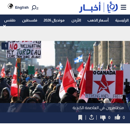
English
الرئيسية
أسعار الذهب
الأردن
مونديال 2026
فلسطين
طقس
1
متظاهرون في العاصمة الكندية
0
0