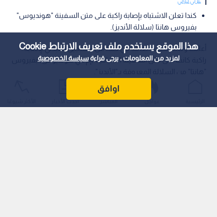
عربي دولي
كندا تعلن الاشتباه بإصابة راكبة على متن السفينة "هونديوس"
بفيروس هانتا (سلالة الأنديز).
هذا الموقع يستخدم ملف تعريف الارتباط Cookie
أعلنت وكالة الصحة العامة في كندا، عن التسجيل المبدئي لإصابة
لمزيد من المعلومات ، يرجى قراءة
سياسة الخصوصية
راكبة كانت على متن السفينة السياحية (إم في هونديوس) بفيروس
"هانتا" من السلالة المعروفة بـ"الأنديز".
اوافق
الرئيسية
عواجل
المباشر
أحدث الأخبار
الأكثر شيوعًا
وأفادت السلطات الصحية في مقاطعة كولومبيا البريطانية (غرب