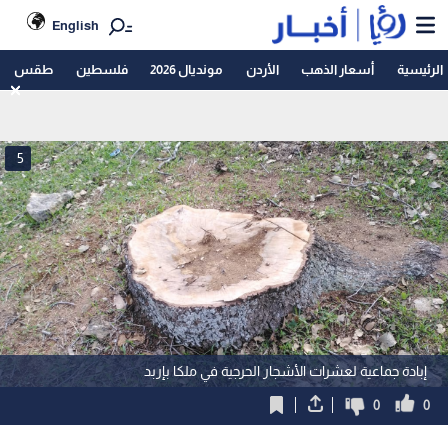
English
الرئيسية
أسعار الذهب
الأردن
مونديال 2026
فلسطين
طقس
5
إبادة جماعية لعشرات الأشجار الحرجية في ملكا بإربد
0
0