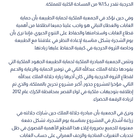
الحرجية تقدر بـ1.5% من المساحة الكلية للمملكة.
وفي حين نؤكد في الجمعية الملكية لحماية الطبيعة بأن حماية
الغابات والغطاء النباتي هو واجب علينا جميعا انطلاقا من أهمية
قطاع الغابات واستدامتها والحفاظ على التنوع الحيوي، فإننا نرى بأن
يوم الشجرة يشكل مناسبة لإعادة النظر في علاقتنا مع الطبيعة
وخاصة الثروة الحرجية في كيفية الحفاظ عليها زيادتها.
وتثمن الجمعية المبادرة الملكية لحماية الطبيعة الجهود الملكية التي
يقودها جلالة الملك عبدالله الثاني في توفير الحماية والرعاية والدعم
لقطاع الثروة الحرجية والتي كان آخرها زيارة جلالة الملك عبدالله
الثاني، مؤخرا لمشروع جذور، أكبر مشروع تحريج بالمملكة، والذي تم
إطلاقه بتوجيهات ملكية في لواء القصر بمحافظة الكرك عام 2012
لزيادة الرقعة الخضراء.
ونرى في الجمعية بأن مبادرة جلالة الملك حين شارك جلالته في
زراعة أشجار في المشروع بمناسبة يوم الشجرة، تشكل دفعة
معنوية للجميع بضرورة إيلاء هذا القطع الأهمية القصوى في ظل
تحديات التغيرات المناخية والزحف العمراني على حساب الغابات