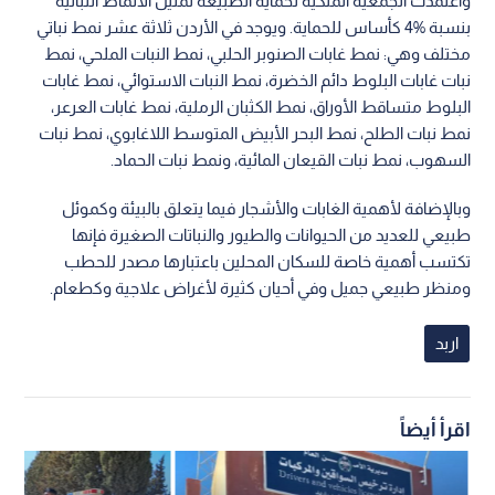
واعتمدت الجمعية الملكية لحماية الطبيعة تمثيل الأنماط النباتية
بنسبة %4 كأساس للحماية. ويوجد في الأردن ثلاثة عشر نمط نباتي
مختلف وهي: نمط غابات الصنوبر الحلبي، نمط النبات الملحي، نمط
نبات غابات البلوط دائم الخضرة، نمط النبات الاستوائي، نمط غابات
البلوط متساقط الأوراق، نمط الكثبان الرملية، نمط غابات العرعر،
نمط نبات الطلح، نمط البحر الأبيض المتوسط اللاغابوي، نمط نبات
السهوب، نمط نبات القيعان المائية، ونمط نبات الحماد.
وبالإضافة لأهمية الغابات والأشجار فيما يتعلق بالبيئة وكموئل
طبيعي للعديد من الحيوانات والطيور والنباتات الصغيرة فإنها
تكتسب أهمية خاصة للسكان المحلين باعتبارها مصدر للحطب
ومنظر طبيعي جميل وفي أحيان كثيرة لأغراض علاجية وكطعام.
اربد
اقرأ أيضاً