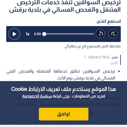
ترخيص السواقين تنفذ خدمات الترخيص
المتنقل والفحص المسائي في بلدية برقش
استمع للخبر:
1
x
0:00
ملاحظة: النص المسموع ناتج عن نظام آلي
نشر :
16:32 2026/6/27
|
الأردن
ترخيص السواقين تطلق خدماتها المتنقلة والفحص الفني
المسائي في بلدية برقش يوم الأحد.
هذا الموقع يستخدم ملف تعريف الارتباط Cookie
تنفذ إدارة ترخيص السواقين والمركبات، بالتعاون مع بلدية برقش
لمزيد من المعلومات ، يرجى قراءة
سياسة الخصوصية
في محافظة إربد، ابتداء من يوم الأحد وحتى يوم الأربعاء المقبل،
خدمات الترخيص المتنقل والفحص الفني المسائي، وذلك ضمن
المبادرة الابتكارية المعروفة باسم "بنوصلك"؛ حيث تسعى هذه
اوافق
الخطوة إلى تقديم التسهيلات الميدانية للمواطنين والمقيمين في
الرئيسية
عواجل
المباشر
أحدث الأخبار
الأكثر شيوعًا
المنطقة، بالاعتماد على أنظمة متطورة تقصر المسافات وتختصر