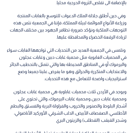
بالإضافة الى تقلص الثروة الحرجية محليا.
وفي حين أطلق جلالة الملك الدعوات للتوسع بالغابات المنتجة
وزراعة الأنواع الموائمة لبيئة المملكة، فإننا في الجمعية نثمن هذه
التوجهات الملكية ونؤكد ضرورة تظافر الجهود بين مختلف الجهات
لزيادة الرقعة الخضراء والمحافظة عليها.
ونلمس في الجمعية العديد من التحديات التي تواجهها الغابات سواء
في المحميات الغابوية مثل محمية غابات دبين وغابات عجلون
واليرموك أو في المناطق المحيطة بها والتي تتمثل بالتحطيب الجائر
والاعتداءات المتكررة والحرائق وهو ما يفرض علينا جميعا وضع
استراتيجيات واضحة للتعامل مع هذه التحديات.
ويوجد في الأردن ثلاث محميات غاباوية هي محمية غابات عجلون
ومحمية غابات دبين ومحمية غابات اليرموك، والتي تحتوي على
أشجار البلوط والصنوبر والخروب والفراولة البرية والفستق والبطم
الأطلسي، الصفصاف الأبيض، الدلب الشرقي، الأوركيد الأناضولي،
وشجر القيقب (القطلب) والزيتون البري