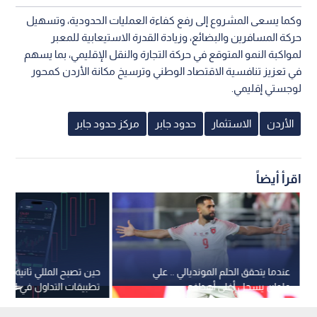
وكما يسعى المشروع إلى رفع كفاءة العمليات الحدودية، وتسهيل
حركة المسافرين والبضائع، وزيادة القدرة الاستيعابية للمعبر
لمواكبة النمو المتوقع في حركة التجارة والنقل الإقليمي، بما يسهم
في تعزيز تنافسية الاقتصاد الوطني وترسيخ مكانة الأردن كمحور
لوجستي إقليمي.
الأردن
الاستثمار
حدود جابر
مركز حدود جابر
اقرأ أيضاً
عندما يتحقق الحلم المونديالي .. علي
حين تصبح المللي ثانية فار
علوان يسجل أغلى أهدافه
تطبيقات التداول في الأرد
تقنية