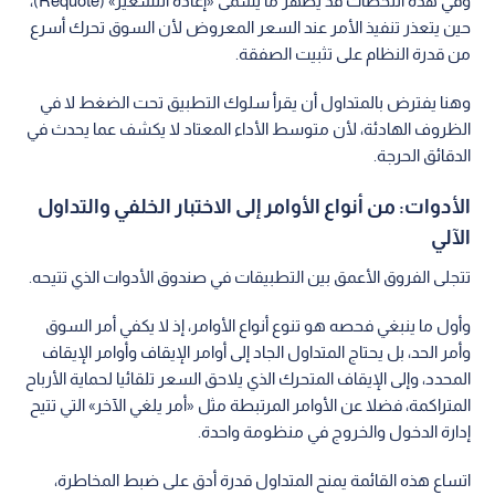
وفي هذه اللحظات قد يظهر ما يسمى «إعادة التسعير» (Requote)،
حين يتعذر تنفيذ الأمر عند السعر المعروض لأن السوق تحرك أسرع
من قدرة النظام على تثبيت الصفقة.
وهنا يفترض بالمتداول أن يقرأ سلوك التطبيق تحت الضغط لا في
الظروف الهادئة، لأن متوسط الأداء المعتاد لا يكشف عما يحدث في
الدقائق الحرجة.
الأدوات: من أنواع الأوامر إلى الاختبار الخلفي والتداول
الآلي
تتجلى الفروق الأعمق بين التطبيقات في صندوق الأدوات الذي تتيحه.
وأول ما ينبغي فحصه هو تنوع أنواع الأوامر، إذ لا يكفي أمر السوق
وأمر الحد، بل يحتاج المتداول الجاد إلى أوامر الإيقاف وأوامر الإيقاف
المحدد، وإلى الإيقاف المتحرك الذي يلاحق السعر تلقائيا لحماية الأرباح
المتراكمة، فضلا عن الأوامر المرتبطة مثل «أمر يلغي الآخر» التي تتيح
إدارة الدخول والخروج في منظومة واحدة.
اتساع هذه القائمة يمنح المتداول قدرة أدق على ضبط المخاطرة،