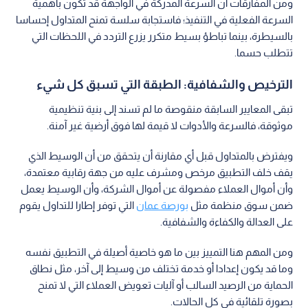
ومن المفارقات أن السرعة المدركة في الواجهة قد تكون بأهمية
السرعة الفعلية في التنفيذ؛ فاستجابة سلسة تمنح المتداول إحساسا
بالسيطرة، بينما تباطؤ بسيط متكرر يزرع التردد في اللحظات التي
تتطلب حسما.
الترخيص والشفافية: الطبقة التي تسبق كل شيء
تبقى المعايير السابقة منقوصة ما لم تسند إلى بنية تنظيمية
موثوقة، فالسرعة والأدوات لا قيمة لها فوق أرضية غير آمنة.
ويفترض بالمتداول قبل أي مقارنة أن يتحقق من أن الوسيط الذي
يقف خلف التطبيق مرخص ومشرف عليه من جهة رقابية معتمدة،
وأن أموال العملاء مفصولة عن أموال الشركة، وأن الوسيط يعمل
ضمن سوق منظمة مثل
بورصة عمان
التي توفر إطارا للتداول يقوم
على العدالة والكفاءة والشفافية.
ومن المهم هنا التمييز بين ما هو خاصية أصيلة في التطبيق نفسه
وما قد يكون إعدادا أو خدمة تختلف من وسيط إلى آخر، مثل نطاق
الحماية من الرصيد السالب أو آليات تعويض العملاء التي لا تمنح
بصورة تلقائية في كل الحالات.