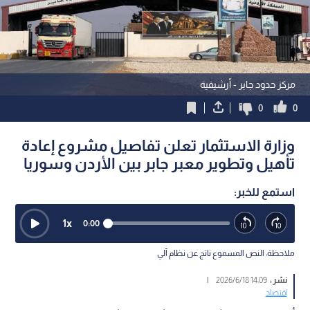
مركز حدود جابر - أرشيفية
0
0
وزارة الاستثمار تعلن تفاصيل مشروع إعادة
تأهيل وتطوير معبر جابر بين الأردن وسوريا
استمع للخبر:
1
x
0:00
ملاحظة: النص المسموع ناتج عن نظام آلي
نشر :
14:09 2026/6/18
|
اقتصاد