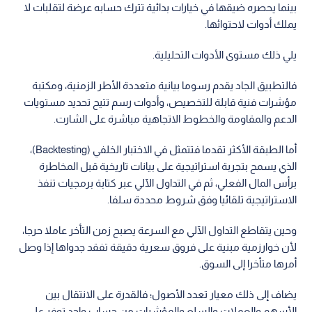
بينما يحصره ضيقها في خيارات بدائية تترك حسابه عرضة لتقلبات لا
يملك أدوات لاحتوائها.
يلي ذلك مستوى الأدوات التحليلية.
فالتطبيق الجاد يقدم رسوما بيانية متعددة الأطر الزمنية، ومكتبة
مؤشرات فنية قابلة للتخصيص، وأدوات رسم تتيح تحديد مستويات
الدعم والمقاومة والخطوط الاتجاهية مباشرة على الشارت.
أما الطبقة الأكثر تقدما فتتمثل في الاختبار الخلفي (Backtesting)،
الذي يسمح بتجربة استراتيجية على بيانات تاريخية قبل المخاطرة
برأس المال الفعلي، ثم في التداول الآلي عبر كتابة برمجيات تنفذ
الاستراتيجية تلقائيا وفق شروط محددة سلفا.
وحين يتقاطع التداول الآلي مع السرعة يصبح زمن التأخر عاملا حرجا،
لأن خوارزمية مبنية على فروق سعرية دقيقة تفقد جدواها إذا وصل
أمرها متأخرا إلى السوق.
يضاف إلى ذلك معيار تعدد الأصول؛ فالقدرة على الانتقال بين
الأسهم والعملات والسلع والمؤشرات من حساب واحد توفر على