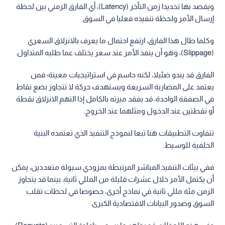
ويقصد بها تحديدا زمن التأخر (Latency)، أي الفارق الزمني بين لحظة
إرسال الأمر ولحظة تنفيذه فعليا في السوق.
وكلما طال هذا الفارق، ارتفع احتمال ما يعرف بالانزلاق السعري
(Slippage)، وهو أن ينفذ الأمر عند سعر يختلف عما طلبه المتداول.
الفارق قد يبدو ضئيلا، لكنه حاسم في استراتيجيات معينة؛ فمن
يعتمد على المضاربة السريعة ويستهدف حركة لا تتجاوز بضع نقاط
في الصفقة الواحدة، قد يفقد ميزته بالكامل إذا التهم الانزلاق نقطة
أو نقطتين عند الدخول ومثلهما عند الخروج.
تتفاوت التطبيقات هنا تبعا لنموذج التنفيذ الذي تعتمده البنية
الخلفية للوسيط.
ففي بيئات التنفيذ المباشر المرتبطة بمزودي سيولة متعددين، يمكن
أن يكتمل الأمر خلال عشرات قليلة من المللي ثانية، بينما قد يتجاوز
الزمن مئة مللي ثانية في نماذج أخرى، خصوصا في لحظات تقلب
السوق وصدور البيانات الاقتصادية الكبرى.