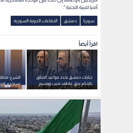
انا بريف
بالحكم بحق عاطف نجيب ووسيم
يستخدم لقصف
الأسد وأحمد حسون
يخدم المدنيي