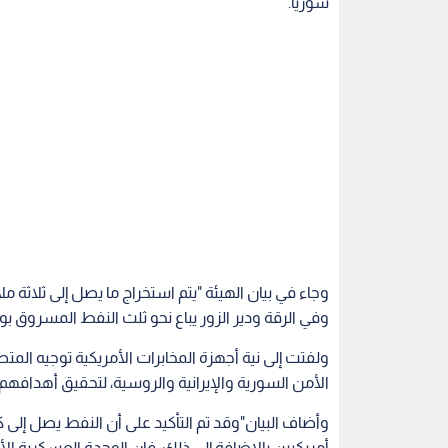
وجاء في بيان الهيئة "يتم استخراج ما يصل إلى ثلا
وفي الرقة ودير الزور يباع نحو ثلث النفط المسروق بوساطة أمريكيي
ولفتت إلى نية أجهزة المخابرات الأمريكية توجيه 
الأمن السورية والإيرانية والروسية، لتحقيق أهدافهم
وأضاف البيان"وقد تم التأكيد على أن النفط يصل إ
أمريكيين بالإضافة إلى ذلك، فإن الوحدة العسكرية 
أمنيا للبنية التحتية ".
سوريا
دمشق
الدفاعات الجوية السورية
اقرأ أيضاً
ة ناسفة داخل
جنايات دمشق تحدد مواعيد النطق
الشرع: مطار 