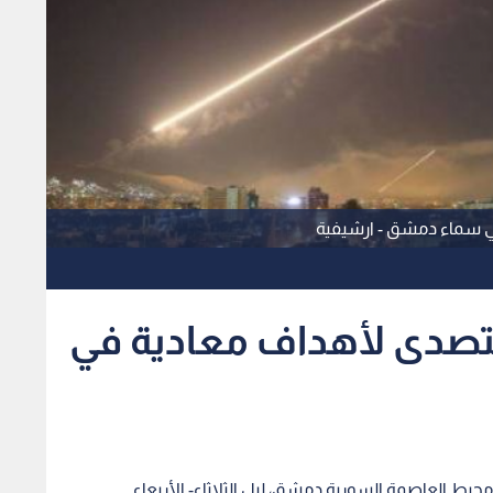
ي سماء دمشق - ارشيفية
 تتصدى لأهداف معادية في
يط العاصمة السورية دمشق، ليل الثلاثاء- الأربعاء.