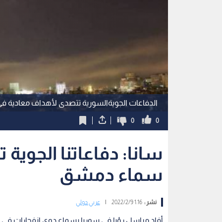
الدفاعات الجويةالسورية تتصدى لأهداف معادية ف
0
0
سانا: دفاعاتنا الجوية
سماء دمشق
نشر :
1:16 2022/2/9
|
عربي دولي
أفاد مراسل رؤيا في سوريا بسماع دوي انفجارات في مح