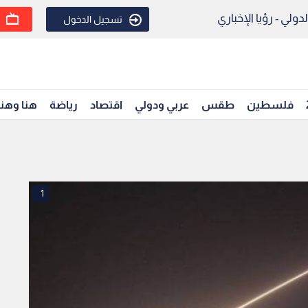
ولي - رؤيا الإخباري
تسجيل الدخول
فلسطين
طقس
عربي ودولي
اقتصاد
رياضة
هنا وهن
1