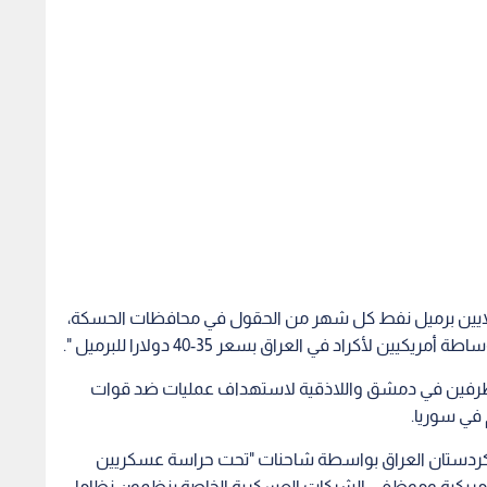
ثة ملايين برميل نفط كل شهر من الحقول في محافظات الحسكة،
ن لأكراد في العراق بسعر 35-40 دولارا للبرميل ".
المتطرفين في دمشق واللاذقية لاستهداف عمليات ضد قوات
 في سوريا.
لى كردستان العراق بواسطة شاحنات "تحت حراسة عسكريين
الأمريكية وموظفي الشركات العسكرية الخاصة ينظمون نظاما
دير الزور الذي كان
النيابة العامة في دمشق تطالب
بعد س