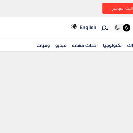
البث المباشر
English
اك
تكنولوجيا
أحداث مهمة
فيديو
وفيات