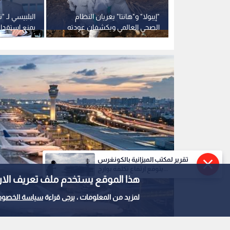
صورة تم توليدها بالذكاء الاصطناعي
0
0
تقرير لمكتب الميزانية بالكونغرس
قطاع الطيران العالمي
يتوقع ارتفاع تكلفة بوارج...
هذا الموقع يستخدم ملف تعريف الارتباط e
بـ 53 مليار دولار جراء الحرب
لمزيد من المعلومات ، يرجى قراءة
سياسة الخصوص
استمع للخبر: