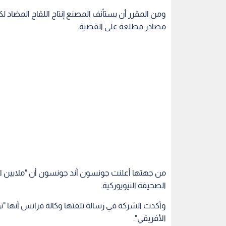
من جهتها أعلنت جونسون آند جونسون أن "ملايين الجر
الصحيفة النيويوركية.
وأكدت الشركة في رسالة تلقتها وكالة فرانس أنها "تو
الأفريقي".
فايزر في تحقيق ايرادات قدرها 32 مليار دولار من لقاحها.
لكن ظروف حقن لقاح جونسون آند جونسون الذي يمك
شديدة البرودة، تجعله مرغوبا به وخاصة في الدول النا
"يواصل أداء دوره في تصنيع اللقاح في عام 2022".
ووفقا لنيويورك تايمز فإن الانقطاع المؤقت للإنتاج
مئات الملايين من الجرعات".