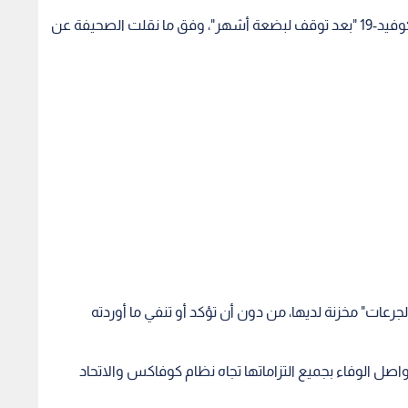
عات" مخزنة لديها، من دون أن تؤكد أو تنفي ما أوردته
اصل الوفاء بجميع التزاماتها تجاه نظام كوفاكس والاتحاد
وتتوقع جونون آن جونسون أن تبيع هذا العام لقاحات بقيمة تتراوح ما بين 3 و 3,5 مليار دولار، في حين تأمل شركة
ن إعطاؤه بجرعة واحدة ولا يتطلب حفظه درجات حرارة
مية.
وفي رسالتها، أشارت شركة جونسون آند جونسون إلى زيادة طاقات مصنعها في ليدن في عام 2021، مؤكدة أنه
 في ليدن قد يقلل من إنتاج لقاحات جونسون آند جونسون "ببضع