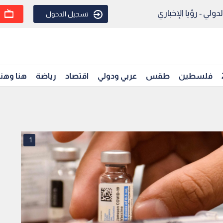
ولي - رؤيا الإخباري
تسجيل الدخول
فلسطين
طقس
عربي ودولي
اقتصاد
رياضة
هنا وهن
1