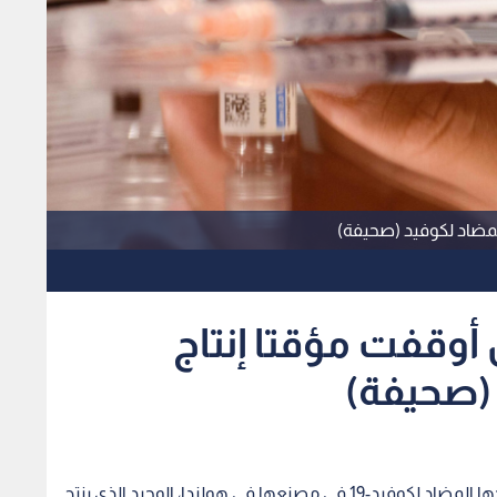
لمضاد لكوفيد (صحيفة)
وقفت مؤقتا إنتاج
 (صحيفة)
أوقفت شركة جونسون آند جونسون مؤقتا إنتاج لقاحها المضاد لكوفيد-19 في مصنعها في هولندا، الوحيد الذي ينتج