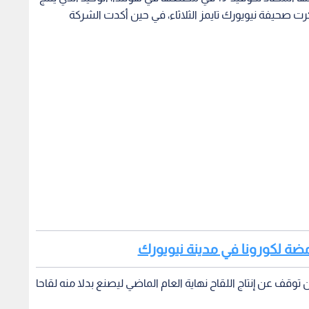
رت صحيفة نيويورك تايمز الثلاثاء، في حين أكدت الشركة
مضة لكورونا في مدينة نيويورك
وقف عن إنتاج اللقاح نهاية العام الماضي ليصنع بدلا منه لقاحا
ومن المقرر أن يستأنف المصنع إنتاج اللقاح المضاد لكوفيد-19 "بعد توقف لبضعة أشهر"، وفق ما نقلت الصحيفة عن