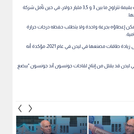
نبض البلد": الأردن
البلبيسي لـ "نبض البلد": خطورة
الصحة
م عاملات المنازل من
فيروس "هانتا" بالأردن متدنية
هانتا 
. وحجر الأردنيين
جدا.. وبدء توفير الكواشف المخبرية
جائحة 
"إيبولا" 21 يوما
خلال 10 أيام -فيديو
1