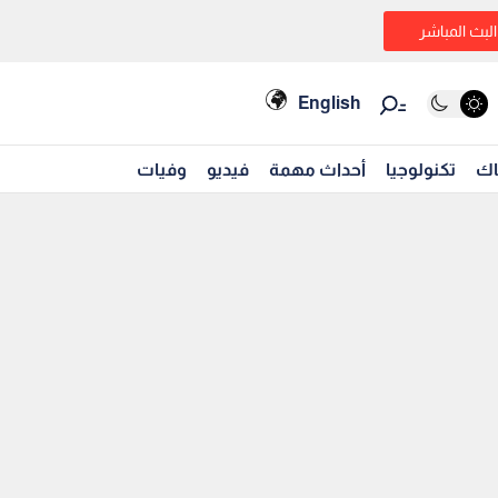
البث المباشر
English
اك
تكنولوجيا
أحداث مهمة
فيديو
وفيات