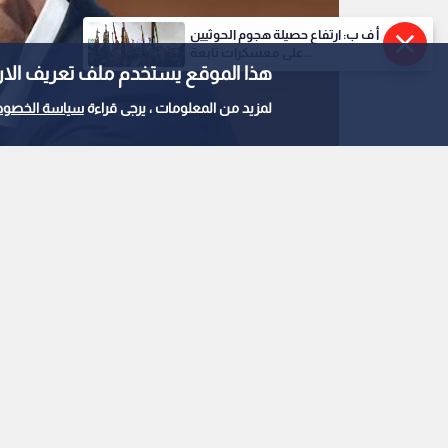
أ ف ب: ارتفاع حصيلة هجوم الحوثيين
على معسكرات تابعة...
هذا الموقع يستخدم ملف تعريف الارتباط e
لمزيد من المعلومات ، يرجى قراءة
سياسة الخصوص
رئيس الفيفا جياني انفانتينو
0
0
إنفانتينو يدعو كبار مو
طارئ
استمع للخبر: