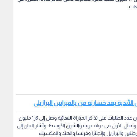
عات.
 الأندية بعد خسارته من بالميراس البرازيلي
وبحسب موقع أخبار "يورو نيوز"، قال الاتحاد في بيان، إن عدد الطلبات على تذاكر المباراة النهائية وصل إلى 8ر1 مليون
ونديال الأول في دولة عربية والشرق الأوسط. وأشار البيان إلى
نتين والبرازيل وإنجلترا وفرنسا والهند والمكسيك