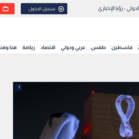
ولي - رؤيا الإخباري
تسجيل الدخول
فلسطين
طقس
عربي ودولي
اقتصاد
رياضة
هنا وهن
1