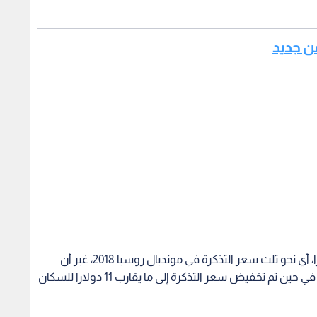
من جديد
وتصل أسعار التذاكر للمشجعين الأجانب إلى 69 دولارا، أي نحو ثلث سعر التذكرة في مونديال روسيا 2018، غير أن
تذكرة المباراة النهائية قد تصل إلى نحو 1607 دولارات، في حين تم تخفيض سعر التذكرة إلى ما يقارب 11 دولارا للسكان