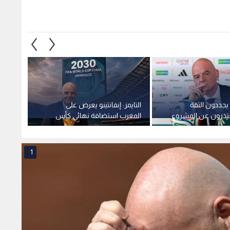
 يجددون الثقة
التايمز: إنفانتينو يعرض على
رئيس و
يعتذرون عن المشروع
المغرب استضافة نهائي كأس
الثقة 
العالم 2030 مقابل دعمه
للفيفا 
1