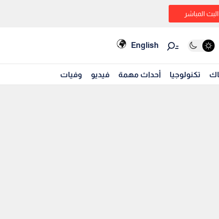
البث المباشر
English
اك
تكنولوجيا
أحداث مهمة
فيديو
وفيات