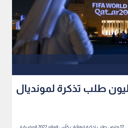
فا يعلن تلقيه ١٧ مليون طلب تذكرة لمونديال
أعلن الاتحاد الدولي لكرة القدم (الفيفا) الثلاثاء، أنه تلقى 17 مليون طلب تذكرة لنهائيات كأس العالم 2022 المقررة في