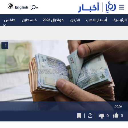
English
الرئيسية
أسعار الذهب
الأردن
مونديال 2026
فلسطين
طقس
1
نقود
0
0