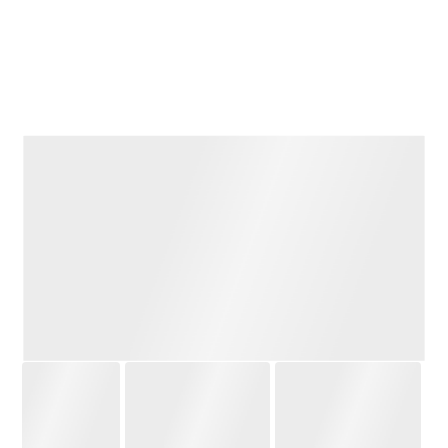
حيث سجلت مكاسب ملحوظة مدعومة بتزايد الإقبال الاستثماري
والصناعي، إذا ما أضيف إلى ذلك التراجع الطفيف في مؤشر الدولار
الأمريكي أمام سلة من العملات الرئيسية.
وأفادت تقارير أسواق السلع بأن صعود المعدن الأبيض جاء بالتزامن
مع تحركات الملاذات الآمنة في البورصات الدولية، حيث نجحت الفضة
في اختراق مستوى المقاومة النفسي عند 60 دولارا للأوقية.
اقرأ أيضا: انخفاض أسعار الفضة الفورية بنسبة
2.29% لتستقر عند 57.65 دولارا للأونصة