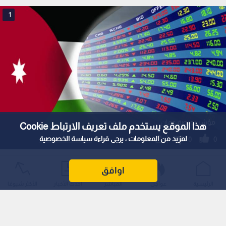
بورصة عمان: ارتفاع صافي أرباح الشركات
المدرجة 14.3% خلال النصف الأول من 2026
استمع للخبر:
1
x
0:00
ملاحظة: النص المسموع ناتج عن نظام آلي
نشر :
14:29 2026/8/2
|
اقتصاد
هذا الموقع يستخدم ملف تعريف الارتباط Cookie
أظهرت البيانات الـمالية الصادرة عن بورصة عمان ارتفاع صافي أرباح
لمزيد من المعلومات ، يرجى قراءة
سياسة الخصوصية
الشركات الـمدرجة بعد الضريبة بنسبة 14.3% خلال النصف الأول من
عام 2026، مكسورة لتعكس أداء ماليا إيجابيا يعكس تعافي القطاعات
الاقتصادية في الـمملكة.
اوافق
الرئيسية
عواجل
المباشر
أحدث الأخبار
الأكثر شيوعًا