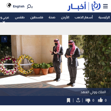
English
الرئيسية
أسعار الذهب
الأردن
صحة
فلسطين
طقس
عربي و
1
الملك وولي العهد
0
0