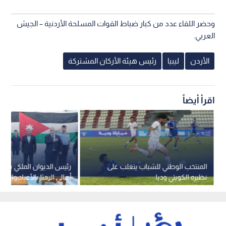
وحضر اللقاء عدد من كبار ضباط القوات المسلحة الأردنية – الجيش
العربي.
الأردن
ليبيا
رئيس هيئة الأركان المشتركة
اقرأ أيضاً
المنتخب الوطني للشباب يتغلب على
رئيس الديوان الملكي يرعى
نظيره الكويتي وديا
أهالي الرمثا بالأعياد والمن
الوطنية