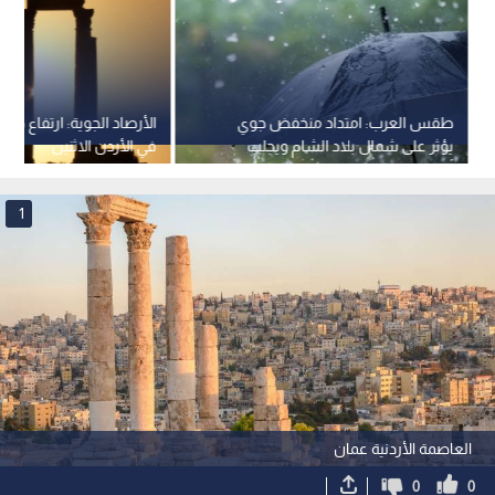
طقس العرب: امتداد منخفض جوي
الأرصاد الجوية: ارتفاع درجا
يؤثر على شمال بلاد الشام ويجلب
في الأردن الاثنين
أمطارا غزيرة
1
العاصمة الأردنية عمان
0
0