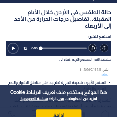
حالة الطقس في الأردن خلال الأيام
المقبلة.. تفاصيل درجات الحرارة من الأحد
إلى الأربعاء
استمع للخبر:
1
x
0:00
ملاحظة: النص المسموع ناتج عن نظام آلي
نشر :
6:11 2026/7/19
|
طقس
اتستمر الأجواء شديدة الحرارة (حار جدا) في مناطق الأغوار والبحر
الميت والعقبة
هذا الموقع يستخدم ملف تعريف الارتباط Cookie
لمزيد من المعلومات ، يرجى قراءة
سياسة الخصوصية
أعلنت إدارة الأرصاد الجوية عن تفاصيل حالة الطقس ليوم الأحد،
حيث يتوقع أن يطرأ ارتفاع طفيف على درجات الحرارة خلال ساعات
النهار.
اوافق