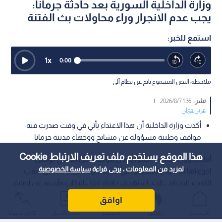
وزارة الداخلية السورية بعد حادثة جرمانا:
يجب عدم الانجرار وراء محاولات بث الفتنة
استمع للخبر:
1
x
0:00
ملاحظة: النص المسموع ناتج عن نظام آلي
نشر :
1:36 2026/8/7
|
عربي دولي
أكدت وزارة الداخلية أن هذا الاعتداء يأتي في وقت صدرت فيه
مواقف وطنية مسؤولة عن مشايخ ووجهاء مدينة جرمانا
هذا الموقع يستخدم ملف تعريف الارتباط Cookie
أفادت وزارة الداخلية السورية بأن قوات الأمن الداخلي تواصل
لمزيد من المعلومات ، يرجى قراءة
سياسة الخصوصية
إجراءاتها الأمنية والتحقيقية في مدينة جرمانا بريف دمشق، عقب
التفجير الإجرامي الذي استهدف حافلة لنقل الركاب وأسفر عن إصابة
أربعة عشر مدنيا.
اوافق
الرئيسية
عواجل
المباشر
أحدث الأخبار
الأكثر شيوعًا