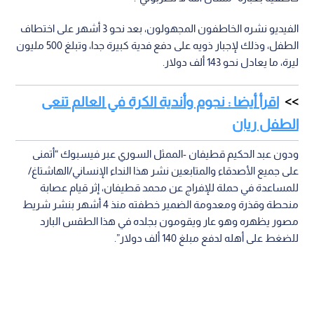
الفيديو نشره الخاطفون المجهولون، بعد نحو 3 أشهر على اختطاف
الطفل، وذلك لإجبار ذويه على دفع فدية كبيرة جدا، وتبلغ 500 مليون
ليرة، ما يعادل نحو 143 ألف دولار.
اقرأ أيضا : نجوم وأندية الكرة في العالم تنعى
الطفل ريان
ودون عبد الحكيم قطيفان -الممثل السوري عبر فيسبوك “أتمنى
على جميع الأصدقاء والمتابعين نشر هذا النداء الإنساني/الهاشتاغ/
للمساعدة في حملة للإفراج عن محمد قطيفان، إثر قيام عصابة
منحطة وقذرة ومعدومة الضمير خطفته منذ 4 أشهر بنشر شريط
مصور يظهره وهو عار ويقومون بجلده في هذا الطقس البارد
للضغط على أهله لدفع مبلغ 140 ألف دولار”.