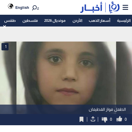
English
الرئيسية
أسعار الذهب
الأردن
مونديال 2026
فلسطين
طقس
1
الطفل فواز القطيفان
0
0