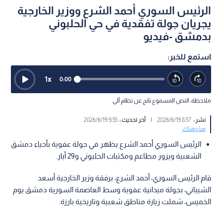
الرئيس السوري أحمد الشرع ووزير الخارجية
يجريان جولة تفقدية في حي الحلبوني
بدمشق -فيديو
استمع للخبر:
1
x
0:00
ملاحظة: النص المسموع ناتج عن نظام آلي
نشر :
8:57 2026/6/19
|
آخر تحديث :
9:55 2026/6/19
هنا وهناك
الرئيس السوري أحمد الشرع يظهر في جولة عفوية بأحياء دمشق
الشعبية ويزور مطاعم ومكتبات الحلبوني و29 أيار.
قام الرئيس السوري، أحمد الشرع، برفقة وزير الخارجية أسعد
الشيباني، بجولة ميدانية عفوية وسط العاصمة السورية دمشق يوم
الخميس، شملت زيارة مناطق شعبية وتاريخية بارزة.