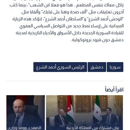
ياكل معاك بنفس المطعم... هذا هو فعلا ابن الشعب"، بينما كتب
آخرون تعليقات مثل "ألف صحة وهنا على قلبك" وألقابا مثل
"الوحش أحمد الشرع" و"السلطان أحمد الشرع"، لتؤكد هذه الزيارة
الميدانية على إرساء نمط جديد من التواصل السياسي العفوي
للقيادة السورية الجديدة داخل الأسواق والأحياء التاريخية لمدينة
دمشق دون قيود بروتوكولية.
سوريا
دمشق
الرئيس السوري أحمد الشرع
اقرأ أيضاً
بيان مشترك بين المملكة الأردنية
الصفدي ووفد وزاري في 