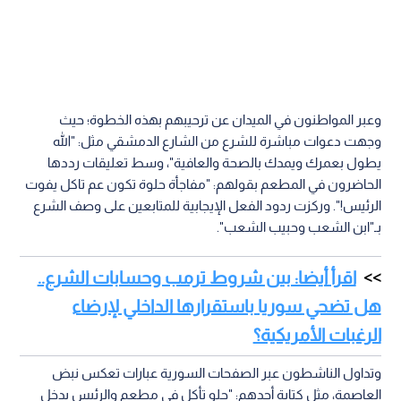
وعبر المواطنون في الميدان عن ترحيبهم بهذه الخطوة؛ حيث
وجهت دعوات مباشرة للشرع من الشارع الدمشقي مثل: "الله
يطول بعمرك ويمدك بالصحة والعافية"، وسط تعليقات رددها
الحاضرون في المطعم بقولهم: "مفاجأة حلوة تكون عم تاكل يفوت
الرئيس!". وركزت ردود الفعل الإيجابية للمتابعين على وصف الشرع
بـ"ابن الشعب وحبيب الشعب".
اقرأ أيضا: بين شروط ترمب وحسابات الشرع..
هل تضحي سوريا باستقرارها الداخلي لإرضاء
الرغبات الأمريكية؟
وتداول الناشطون عبر الصفحات السورية عبارات تعكس نبض
العاصمة، مثل كتابة أحدهم: "حلو تأكل في مطعم والرئيس يدخل