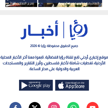
الهاشمية و الجمهورية العربية
تعزيز التعاون الثنائي بين ا
السورية
الشقيقين
جميع الحقوق محفوظة رؤيا © 2026
موقع إخباري أردني تابع لقناة رؤيا الفضائية. تابعوا معنا آخر الأخبار المحلية
الأردنية، تغطيات شاملة لأخبار فلسطين، وأبرز التقارير والمستجدات
العربية والدولية على مدار الساعة.