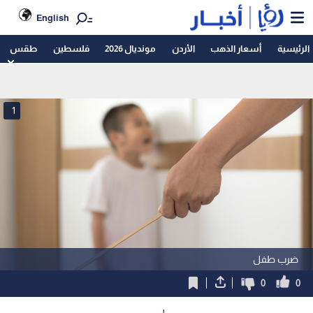
English
الرئيسية
أسعار الذهب
الأردن
مونديال 2026
فلسطين
طقس
1
ضرب طفل
0
0