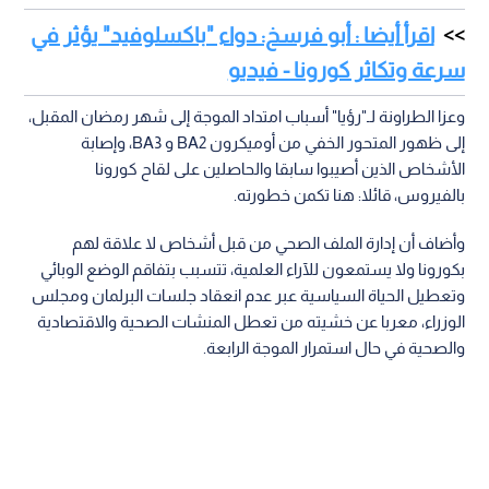
اقرأ أيضا : أبو فرسخ: دواء "باكسلوفيد" يؤثر في
سرعة وتكاثر كورونا - فيديو
وعزا الطراونة لـ"رؤيا" أسباب امتداد الموجة إلى شهر رمضان المقبل،
إلى ظهور المتحور الخفي من أوميكرون BA2 و BA3، وإصابة
الأشخاص الذين أصيبوا سابقا والحاصلين على لقاح كورونا
بالفيروس، قائلا: هنا تكمن خطورته.
وأضاف أن إدارة الملف الصحي من قبل أشخاص لا علاقة لهم
بكورونا ولا يستمعون للآراء العلمية، تتسبب بتفاقم الوضع الوبائي
وتعطيل الحياة السياسية عبر عدم انعقاد جلسات البرلمان ومجلس
الوزراء، معربا عن خشيته من تعطل المنشات الصحية والاقتصادية
والصحية في حال استمرار الموجة الرابعة.