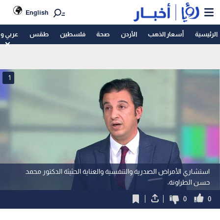
English
الرئيسية
أسعار الذهب
الأردن
صحة
فلسطين
طقس
عربي و
1
استشاري الأمراض الصدرية والتنفسية والعناية الحثيثة الدكتور محمد
حسن الطراونة،
0
0