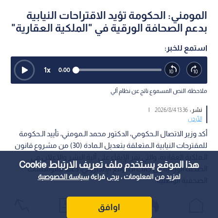
المومني: الحكومة تؤيد الاقتراحات النيابية
بدعم الصحافة الورقية في "الملكية العقارية"
استمع للخبر:
1
x
0:00
ملاحظة: النص المسموع ناتج عن نظام آلي
نشر :
13:36 2026/8/4
|
الأردن
أكد وزير الاتصال الـحكومي، الدكتور محمد الـمومني، تأييد الـحكومة
للمقترحات النيابية الـمتعلقة بتعديل الـمادة (30) من مشروع قانون
الـملكية العقارية، والتي تقر الإبقاء على آلية النشر والإعلان في
هذا الموقع يستخدم ملف تعريف الارتباط Cookie
الصحف الورقية إلى جانب الـموقع الإلكتروني، دعما للمؤسسات
لمزيد من المعلومات ، يرجى قراءة
سياسة الخصوصية
الصحفية الوطنية.
اوافق