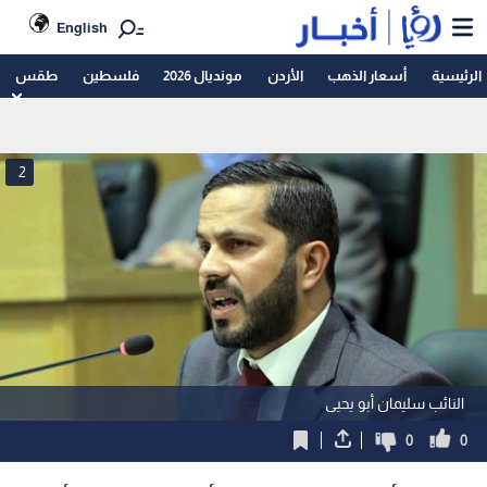
English
الرئيسية
أسعار الذهب
الأردن
مونديال 2026
فلسطين
طقس
2
النائب سليمان أبو يحيى
0
0