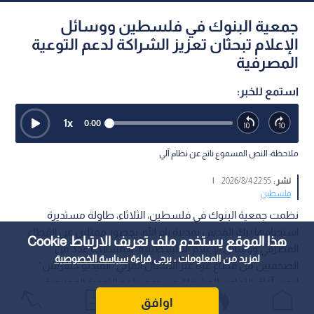
جمعية البنوك في فلسطين ووسائل
الإعلام تبحثان تعزيز الشراكة لدعم التوعية
المصرفية
استمع للخبر:
1
x
0:00
ملاحظة: النص المسموع ناتج عن نظام آلي
نشر :
22:55 2026/8/4
|
فلسطين
نظمت جمعية البنوك في فلسطين، الثلاثاء، طاولة مستديرة
استضافها بنك القدس بمدينة رام الله، بحضور ممثلين عن القطاع
هذا الموقع يستخدم ملف تعريف الارتباط Cookie
المصرفي ووسائل الإعلام الفلسطينية، وبمشاركة عدد من
لمزيد من المعلومات ، يرجى قراءة
سياسة الخصوصية
الصحفيين من قطاع غزة عبر الاتصال المرئي "الفيديو كنفرنس"
لبحث آفاق التعاون المشترك في دعم برامج التوعية المصرفية،
وتعزيز الوعي المجتمعي بالقضايا المالية والمصرفية، في ظل
اوافق