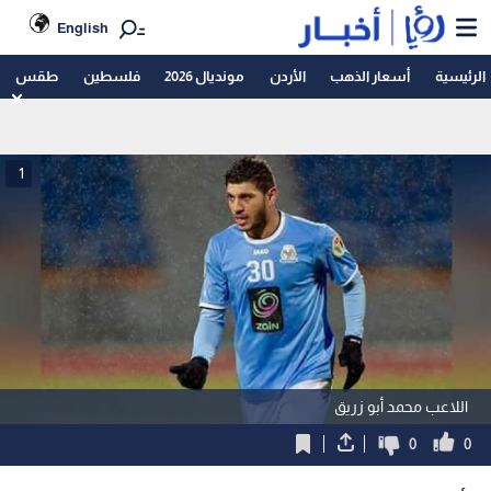
English
الرئيسية
أسعار الذهب
الأردن
مونديال 2026
فلسطين
طقس
1
اللاعب محمد أبو زريق
0
0