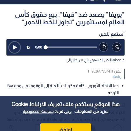
"يويفا" يصعد ضد "فيفا": بيع حقوق كأس
العالم لمستثمرين "تجاوز للخط الأحمر"
استمع للخبر:
1
x
0:00
ملاحظة: النص المسموع ناتج عن نظام آلي
نشر :
14:11 2026/7/29
|
رياضة
دعا الاتحاد الأوروبي كافة مكونات اللعبة إلى الوقوف في وجه هذا
التوجه
هذا الموقع يستخدم ملف تعريف الارتباط Cookie
أدان الاتحاد الأوروبي لكرة القدم "يويفا" الصدمة الجديدة في أروقة
لمزيد من المعلومات ، يرجى قراءة
سياسة الخصوصية
الكرة العالمية، مستنكرا اتجاه الاتحاد الدولي لكرة القدم "فيفا" نحو
الخصخصة الجزئية لبطولة كأس العالم وإمكانية بيع جزء من حقوقها
التجارية لمستثمرين من القطاع الخاص.
اوافق