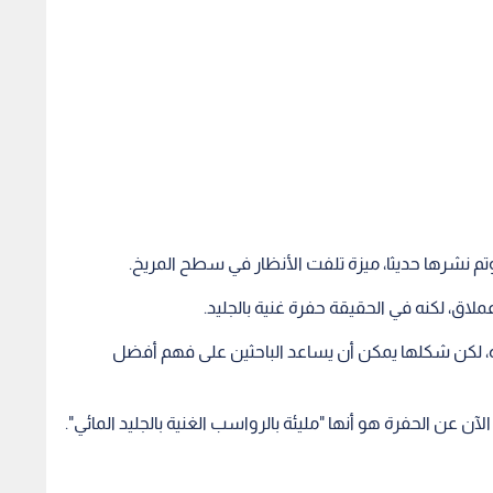
لاق، لكنه في الحقيقة حفرة غنية بالجليد.
ة، لكن شكلها يمكن أن يساعد الباحثين على فهم أفضل
آن عن الحفرة هو أنها "مليئة بالرواسب الغنية بالجليد المائي".
" يحجب الرؤية..
دراسة علمية: الساعات على المريخ
"قمر دي
وعد رمضان 2026
تسير أسرع من الأرض
على مو
العملا