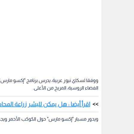
ووفقا لسكاي نيوز عربية، يدرس برنامج "إكسو مارس"،
الفضاء الروسية، المريخ من الأعلى.
اقرأ أيضا : هل يمكن للبشر زراعة المحا
ويدور مسبار "إكسو مارس" حول الكوكب الأحمر ويجمع ا
وأظهرت صورة، التقطت يوم 13 حزيران/ يونيو 2021 وتم نشرها حديثا، ميزة تلفت الأنظار في سطح المريخ.