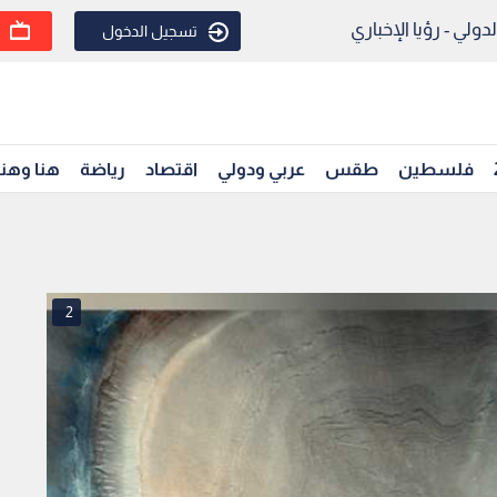
ولي - رؤيا الإخباري
تسجيل الدخول
فلسطين
طقس
عربي ودولي
اقتصاد
رياضة
هنا وهن
2