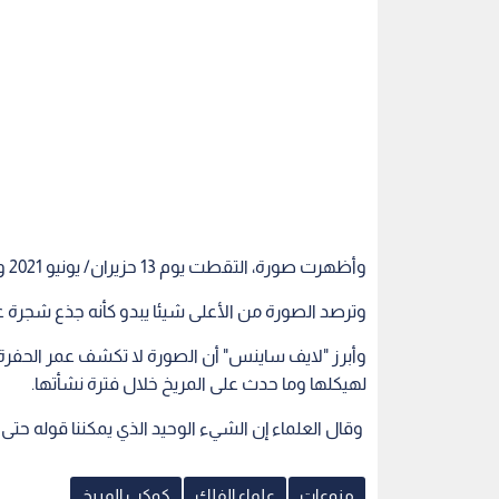
وترصد الصورة من الأعلى شيئا يبدو كأنه جذع شجرة عم
وأبرز "لايف ساينس" أن الصورة لا تكشف عمر الحفر
لهيكلها وما حدث على المريخ خلال فترة نشأتها.
وقال العلماء إن الشيء الوحيد الذي يمكننا قوله حتى ال
منوعات
علماء الفلك
كوكب المريخ
اقرأ أيضاً
برس" يلتقط
اكتشاف غير مسبوق.. العثور على
"كسوف شمسي
معدنية المظهر
معدن "العقيق" داخل نيزك قادم
الفلك يحسم م
من المريخ