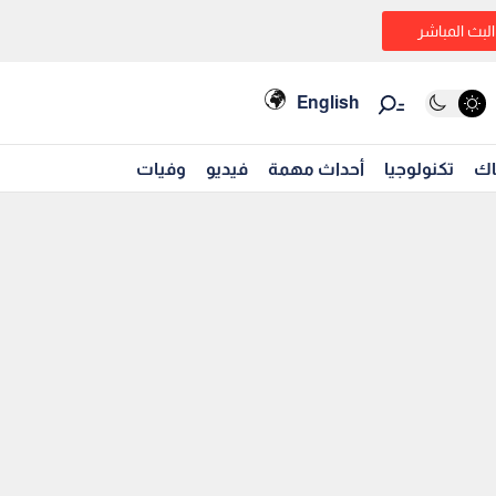
البث المباشر
English
اك
تكنولوجيا
أحداث مهمة
فيديو
وفيات