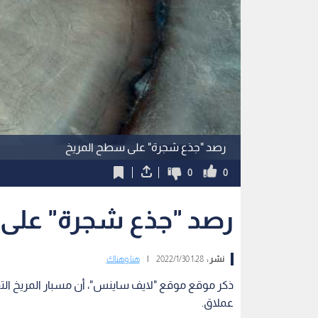
رصد "جذع شجرة" على سطح المريخ
0
0
رصد "جذع شجرة" على 
نشر :
1:28 2022/1/30
|
هنا وهناك
ذكر موقع موقع "لايف ساينس"، أن مسبار المريخ ا
عملاق.