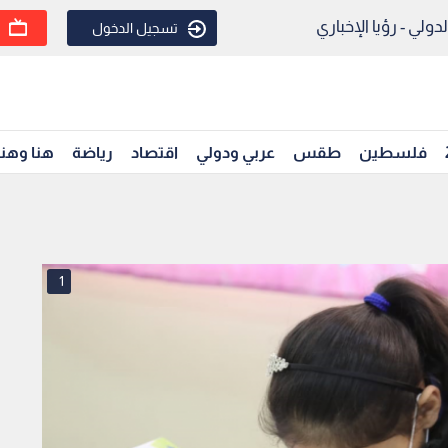
ولي - رؤيا الإخباري
تسجيل الدخول
فلسطين
طقس
عربي ودولي
اقتصاد
رياضة
هنا وهن
1