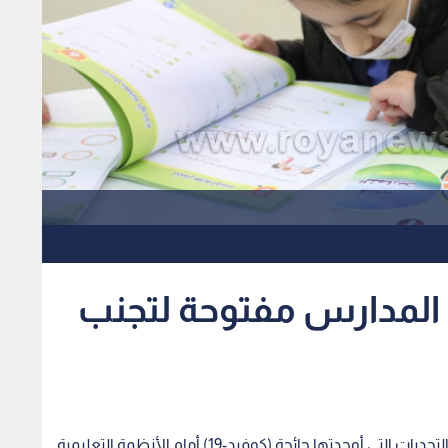
 المدارس مفتوحة لتجنب
أكد صندوق الأمم المتحدة للطفولة "اليونيسيف"، أن التحديات التي أوجدتها جائحة (كوفيد-19) أمام الأنظمة التعليمية