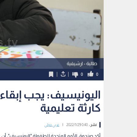
طالبة - ارشيفية
0
0
اليونيسيف: يجب إبقاء
كارثة تعليمية
نشر :
0:40 2022/1/29
|
عربي دولي