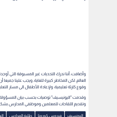
العالم، لكن المخاطر كبيرة للغاية، ويجب علينا جميع
وقوع كارثة تعليمية، ولإعادة الأطفال الى مسار التعلي
وقدمت "اليونيسيف" توصيات بحسب بيان المسؤولة الأ
وتقديم اللقاحات للمعلمين وموظفي المدارس بشكل ف
اليونسيف
فيروس كورونا
طلبة المدارس
ال
اقرأ أيضاً
لتعديل
"إيبولا" و"هانتا" يعريان النظام
بيان هام من ا
سة مشحونة
الصحي العالمي ويكشفان عودته
يخص جميع ط
الشيوخ حول
لمنطق "رد الفعل"
الأردن