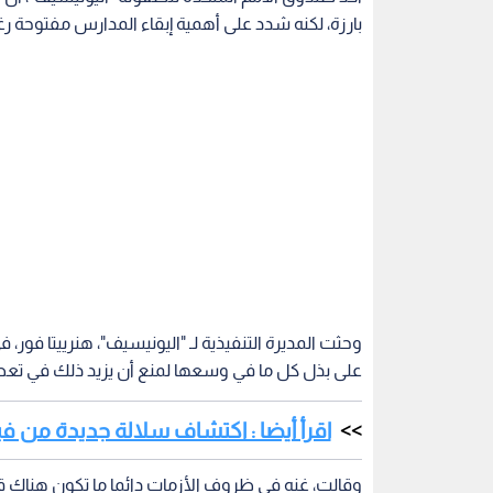
بارزة، لكنه شدد على أهمية إبقاء المدارس مفتوحة رغ
وحثت المديرة التنفيذية لـ "اليونيسيف"، هنرييتا فور، ف
على بذل كل ما في وسعها لمنع أن يزيد ذلك في تعط
اقرأ أيضا : اكتشاف سلالة جديدة من 
وقالت، غنه في ظروف الأزمات دائما ما تكون هناك قر