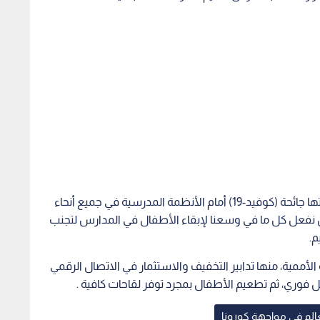
وأضافت، أننا ندرك التحديات غير المسبوقة التي أوجدتها جائحة (كوفيد-19) أمام الأنظمة المدرسية في جميع أنحاء
ا أن نفعل كل ما في وسعنا لإبقاء الأطفال في المدارس لتجنب
م.
ممية، منها تدابير التخفيف والاستثمار في الاتصال الرقمي
وري، ثم تطعيم الأطفال بمجرد توفر لقاحات كافية .
عالم في مواجهة كورونا
لتربية والأمن العام
البلبيسي لـ "نبض البلد": خطورة
لبة المدارس في
فيروس "هانتا" بالأردن متدنية
جراء ا
جدا.. وبدء توفير الكواشف المخبرية
الكارثة
خلال 10 أيام -فيديو