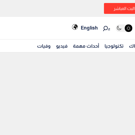
البث المباشر
English
اك
تكنولوجيا
أحداث مهمة
فيديو
وفيات