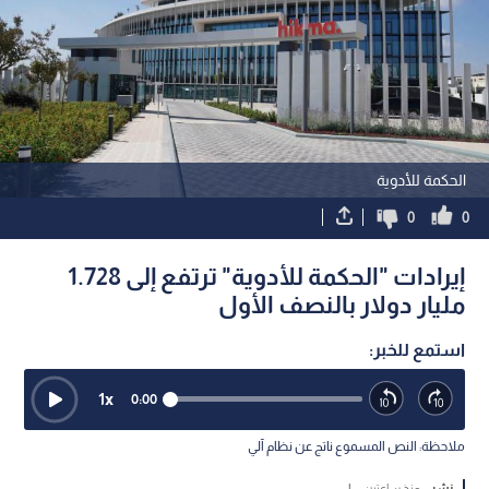
الحكمة للأدوية
0
0
إيرادات "الحكمة للأدوية" ترتفع إلى 1.728
مليار دولار بالنصف الأول
استمع للخبر:
1
x
0:00
ملاحظة: النص المسموع ناتج عن نظام آلي
نشر :
منذ ساعتين
|