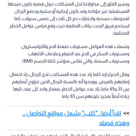
ويشير القلق إلى محاولاتنا لحل المشكلات حول قضية تكون نتيجتها
المستقبلية غير مؤكدة وقد تكون إيجابية أو سلبية.وخضع الرجال
لفحوصات جسدية واختبارات دم كل ثلاث إلى خمس سنوات، كما
استخدم فريق البحث بيانات المتابعة حيث وقع قياس عوامل الخطر
المختلفة.
وشملت هذه العوامل مستويات ضغط الدم والكوليسترول
ومستويات السكر في الدم عند الصيام وعلامات الالتهاب
ومستويات السمنة، والتي تقاس بمؤشر كتلة الجسم (BMI).
وقال الخبراء إنه كلما زاد عدد هذه المشكلات لدى الرجال، زاد احتمال
إصابتهم بالمرض. ووجدوا أنه بالنسبة للرجال الذين تتراوح أعمارهم
بين 33 و65 عاما، زاد عدد عوامل الخطر بمقدار واحد كل عقد، تليها
زيادة أبطأ بمجرد بلوغهم سن 65 عاما.
اقرأ أيضا : "كلب" يشعل مواقع التواصل ..
وهذه قصته
وفي جميع الأعمار، كان لدى الرجال الذين لديهم مستويات عالية من