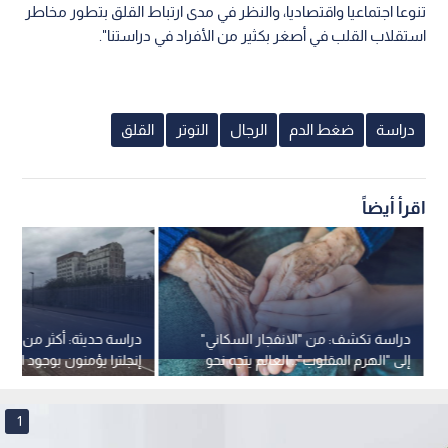
تنوعا اجتماعيا واقتصاديا، والنظر في مدى ارتباط القلق بتطور مخاطر
استقلاب القلب في أصغر بكثير من الأفراد في دراستنا".
دراسة
ضغط الدم
الرجال
التوتر
القلق
اقرأ أيضاً
دراسة تكشف: من "الانفجار السكاني"
دراسة حديثة: أكثر من ثل
إلى "الهرم المقلوب".. العالم يتجه نحو
إنجلترا يؤمنون بوجود الأش
ذروة الشيخوخة عام 2050
1