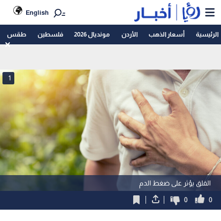
English
الرئيسية
أسعار الذهب
الأردن
مونديال 2026
فلسطين
طقس
1
القلق يؤثر على ضغط الدم
0
0