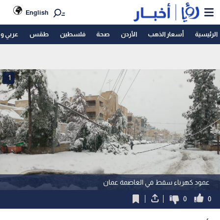
English
الرئيسية
أسعار الذهب
الأردن
صحة
فلسطين
طقس
عربي و
1
عمود كهرباء سقط في العاصمة عمان
0
0