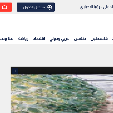
ولي - رؤيا الإخباري
تسجيل الدخول
فلسطين
طقس
عربي ودولي
اقتصاد
رياضة
هنا وهن
1