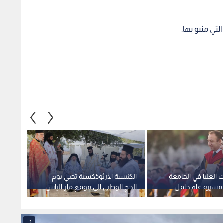
ي منيو بها.
ت العليا في الجامعة
الكنيسة الأرثوذكسية تحيي يوم
إزالة 
ج مسيرة عام حافل
الحج الوطني إلى موقع مار إلياس
في الر
بالتطوير والإنجاز بتخريج (1469)
الأثري في عجلون
موسع
1