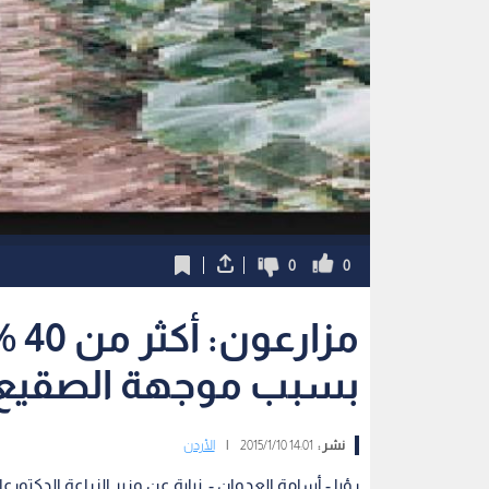
0
0
مزا
بسبب موجهة الصقيع
نشر :
14:01 2015/1/10
|
الأردن
رؤيا - أسامة العدوان - نيابة عن وزير الزراعة الدكتورع