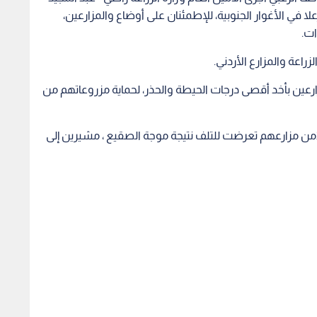
ا في الأغوار الجنوبية، للإطمئنان على أوضاع والمزارعين،
ات.
اعة والمزارع الأردني.
زارعين بأخد أقصى درجات الحيطة والحذر، لحماية مزروعاتهم من
 جهة ثانية قال عدد من المزارعين بان اكثر من ٤٠٪من مزارعهم تعرضت للتلف نتيجة موجة الصقيع ، مشيرين إلى