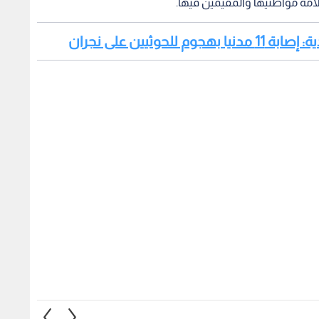
امة مواطنيها والمقيمين فيها.
حوثيين على نجران