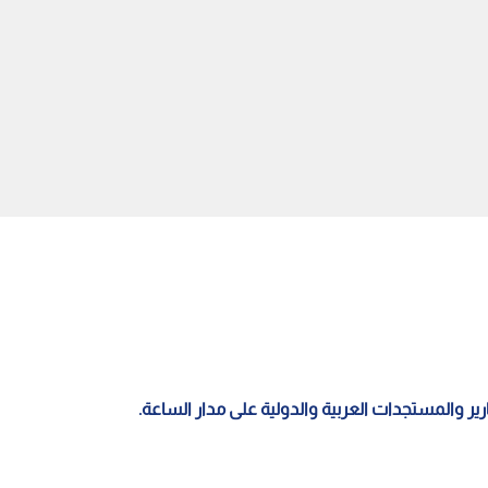
الهلال الأحمر الفلسطيني: 48
الدفاع المدني السوري: وفاة
وعرقلة للطواقم الطبية في
شخصين في حصيلة أولية إثر
 مستمر لقوات الاحتلال في
انفجار حافلة بريف دمشق
 وكفر عقب
قارير والمستجدات العربية والدولية على مدار الساعة.