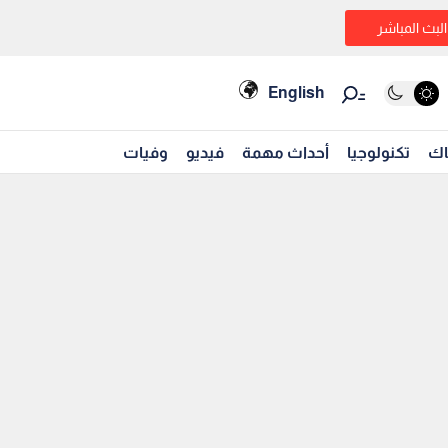
البث المباشر
English
اك
تكنولوجيا
أحداث مهمة
فيديو
وفيات