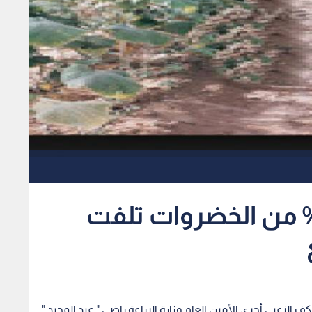
رعون: أكثر من 40 % من الخضروات تلفت
اكف الزعبي أجرى الأمين العام وزارة الزراعة راضي " عبد المجيد "