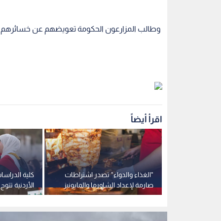
وطالب المزارعون الحكومة تعويضهم عن خسائرهم الت
اقرأ أيضاً
 النفسية
"الغذاء والدواء" تصدر اشتراطات
كلية الدراسا
اب تصاعد
صارمة لإعداد الشاورما والمايونيز
الأردنية تتو
في المطاعم
طالبا وطالبة