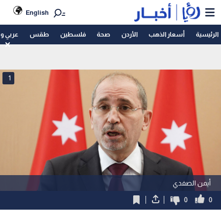
English
الرئيسية
أسعار الذهب
الأردن
صحة
فلسطين
طقس
عربي و
1
أيمن الصفدي
0
0