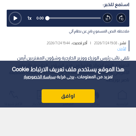
استمع للخبر:
1
x
0:00
ملاحظة: النص المسموع ناتج عن نظام آلي
نشر :
19:08 2026/7/24
|
آخر تحديث :
19:44 2026/7/24
الأردن
تلقى نائب رئيس الوزراء ووزير الخارجية وشؤون المغتربين أيمن
الصفدي اليوم اتصالا هاتفيا من وزير الشؤون الخارجية والتعاون
هذا الموقع يستخدم ملف تعريف الارتباط Cookie
الأفريقي والمغاربة المقيمين بالخارج في المملكة المغربية الشقيقة
لمزيد من المعلومات ، يرجى قراءة
سياسة الخصوصية
ناصر بوريطة.
اوافق
الرئيسية
عواجل
المباشر
أحدث الأخبار
الأكثر شيوعًا