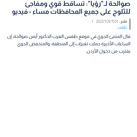
صوالحة لـ"رؤيا": تساقط قوي ومفاجئ
للثلوج على جميع المحافظات مساء - فيديو
نشر :
15:03 2022/1/26
|
طقس
قال المتنبئ الجوي في موقع طقس العرب الدكتور أيمن صوالحة، إن
الساعات الأخيرة حملت تغيرات إلى المنطقة، والمنخفض الجوي
يقترب من دخول الأردن.