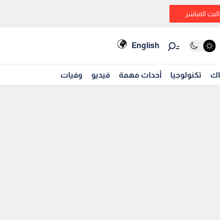
البث المباشر
English
اك
تكنولوجيا
أحداث مهمة
فيديو
وفيات