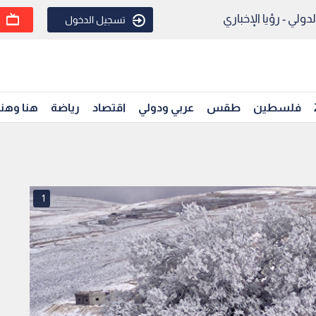
ولي - رؤيا الإخباري
تسجيل الدخول
فلسطين
طقس
عربي ودولي
اقتصاد
رياضة
هنا وهن
1