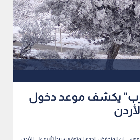
عرب" يكشف موعد دخول
أردن
وسى، إن المنخفض الجوي المتوقع سيبدأ تأثيره على الأردن