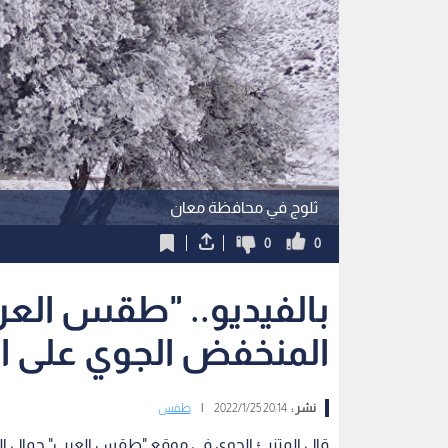
ثلوج في محافظة معان
0
0
بالفيديو.. "طقس ال
المنخفض الجوي على ال
نشر :
20:14 2022/1/25
|
طقس
قال المتنبئ الجوي في موقع "طقس العرب" جمال الم