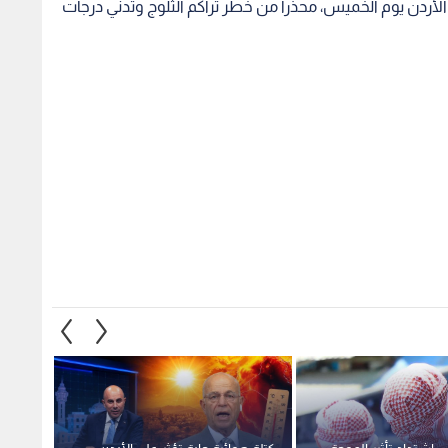
أردن يوم الخميس، محذرا من خطر تراكم الثلوج وتدني درجات