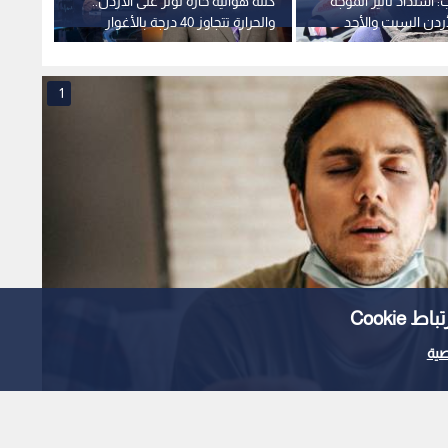
شتداد تأثير الموجة
كتلة هوائية حارة تؤثر على الأردن..
نشاط 
لأردن السبت والأحد
والحرارة تتجاوز 40 درجة بالأغوار
في دول
والعقبة
وسيول 
1
Cooki
ية