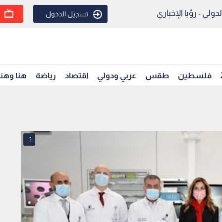
ولي - رؤيا الإخباري
تسجيل الدخول
فلسطين
طقس
عربي ودولي
اقتصاد
رياضة
هنا وهن
1