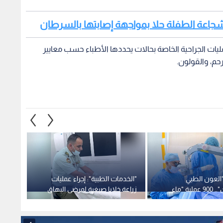
 "العون الطبي
"الخدمات الطبية": إجراء عمليات
المستش
للفلسطينيين".. 900 عملية "ماء
زراعة خلايا صبغية لمرضى البهاق
تواصل 
ريض
في مستشفى الأمير هاشم بن
رغم ال
الحسين - صورة
1