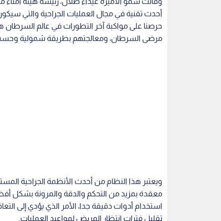
ويعتبر هذا النظام من أحدث الأنظمة الجراحية المست
معقدة بمزيد من التحكم والدقة والمرونة بشكل أفضل
استخدام أدوات دقيقة جدا، الأمر الذي يؤدي إلى الت
تقليل فترات انتظار المريض لمواعيد العمليات.
اقرأ أيضا : الأميرة غيداء فخورة بإراد
وسيتم استخدام الجراحة الروبوتية في العديد من العم
معينة، مثل: استئصال سرطان البروستاتا، والكلى، والر
سرطان
عمليات جراحية
اقرأ أيضاً