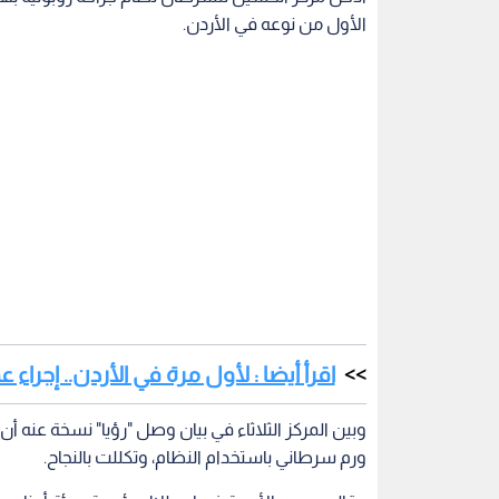
الأول من نوعه في الأردن.
اقرأ أيضا : لأول مرة في الأردن.. إجراء
وبين المركز الثلاثاء في بيان وصل "رؤيا" نسخة عنه أ
ورم سرطاني باستخدام النظام، وتكللت بالنجاح.
وقالت سمو الأميرة غيداء طلال، رئيسة هيئة أمناء
أحدث تقنية في مجال العمليات الجراحية والتي سيكون 
حرصنا على مواكبة آخر التطورات في عالم السرطان
مرضى السرطان، ومعالجتهم بطريقة شمولية وحسب أعل