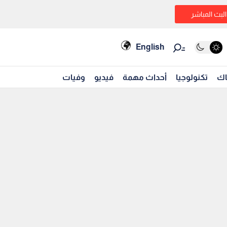
البث المباشر
English
اك
تكنولوجيا
أحداث مهمة
فيديو
وفيات