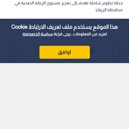
خطة تطوير شاملة تهدف إلى تعزيز مستوى الرعاية الصحية في
محافظة الزرقاء.
هذا الموقع يستخدم ملف تعريف الارتباط Cookie
لمزيد من المعلومات ، يرجى قراءة
سياسة الخصوصية
اوافق
الرئيسية
عواجل
المباشر
أحدث الأخبار
الأكثر شيوعًا
وتأتي هذه الخطوة ضمن الخطة الاستراتيجية التي تهدف إلى تحسين
الخدمات الصحية وتوسيع نطاق التخصصات الطبية المتاحة
للمواطنين في المنطقة.
وقال الدكتور حسين إن المستشفى قام مؤخرا باستقطاب 35 طبيبا
مختصا من الجامعة الهاشمية بموجب اتفاقية تعاون بين الجانبين،