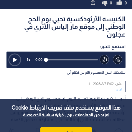
0
0
الكنيسة الأرثوذكسية تحيي يوم الحج
الوطني إلى موقع مار إلياس الأثري في
عجلون
استمع للخبر:
1
x
0:00
ملاحظة: النص المسموع ناتج عن نظام آلي
نشر :
19:02 2026/8/7
|
الأردن
أحيت الكنيسة الأرثوذكسية، اليوم الجمعة، يوم الحج الوطني إلى
موقع مار إلياس الأثري في محافظة عجلون، بإقامة قداس إلهي
هذا الموقع يستخدم ملف تعريف الارتباط Cookie
ترأسه مطران الأردن للروم الأرثوذكس، المطران خريستوفوروس
لمزيد من المعلومات ، يرجى قراءة
سياسة الخصوصية
عطالله، بمناسبة عيد النبي إيليا التسبيتي، بمشاركة عدد من الكهنة
وحضور مؤمنين وزوار من مختلف مناطق المملكة.