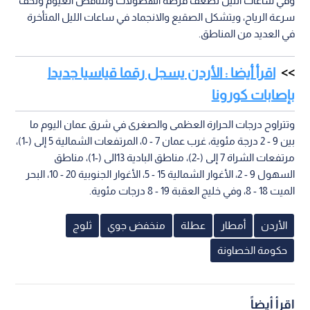
وفي ساعات الليل تضعف فرصة الهطولات وتتناقص الغيوم وتخف
سرعة الرياح، ويتشكل الصقيع والانجماد في ساعات الليل المتأخرة
في العديد من المناطق.
اقرأ أيضا : الأردن يسجل رقما قياسيا جديدا
بإصابات كورونا
وتتراوح درجات الحرارة العظمى والصغرى في شرق عمان اليوم ما
بين 9 - 2 درجة مئوية، غرب عمان 7 - 0، المرتفعات الشمالية 5 إلى (-1)،
مرتفعات الشراة 7 إلى (-2)، مناطق البادية 13الى (-1)، مناطق
السهول 9 - 2، الأغوار الشمالية 15 - 5، الأغوار الجنوبية 20 - 10، البحر
الميت 18 - 8، وفي خليج العقبة 19 - 8 درجات مئوية.
الأردن
أمطار
عطلة
منخفض جوي
ثلوج
حكومة الخصاونة
اقرأ أيضاً