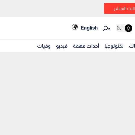
البث المباشر
English
اك
تكنولوجيا
أحداث مهمة
فيديو
وفيات