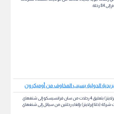
 رحلة.
 البريدية الدولية بسبب المخاوف من أوميكرون
وأوعزت إدارة الطيران المدني بالصين شركة (يونايتد إيرلاينز) بتعليق 4 رحلات من سان فرانسيسكو إلى شنغهاي
ت شركة (دلتا إيرلاينز) بإلغاء رحلتين من سياتل إلى شنغهاي