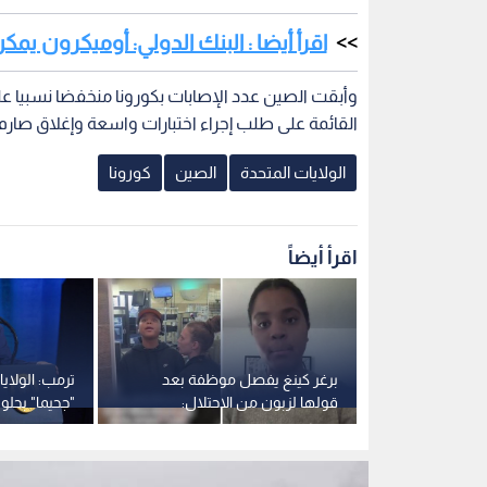
اقرأ أيضا : البنك الدولي: أوميكرون ي
وأبقت الصين عدد الإصابات بكورونا منخفضا نسبيا عل
القائمة على طلب إجراء اختبارات واسعة وإغلاق صارم
الولايات المتحدة
الصين
كورونا
اقرأ أيضاً
ة عن أصول
برغر كينغ يفصل موظفة بعد
ترمب: الولا
لشيوخ الأمريكي يدرس
قولها لزبون من الاحتلال:
"جحيما" بحلول
ء العام
"فلسطين حرة
تحقق هذا الس