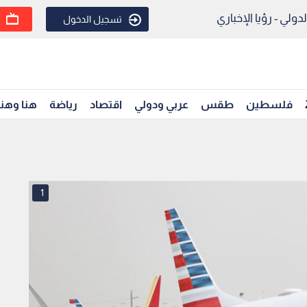
ولي - رؤيا الإخباري
تسجيل الدخول
فلسطين
طقس
عربي ودولي
اقتصاد
رياضة
هنا وهن
1