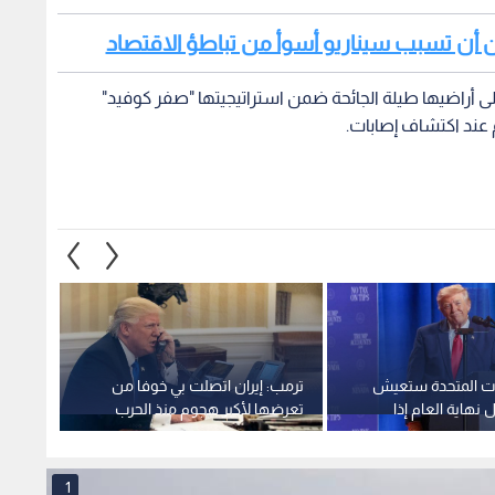
مكن أن تسبب سيناريو أسوأ من تباطؤ الاقتصاد
ى أراضيها طيلة الجائحة ضمن استراتيجيتها "صفر كوفيد"
 عند اكتشاف إصابات.
يات المتحدة ستعيش
ترمب: إيران اتصلت بي خوفا من
نيويور
 نهاية العام إذا
تعرضها لأكبر هجوم منذ الحرب
سابقة 
يناريو
العالمية الثانية
عميلا 
1